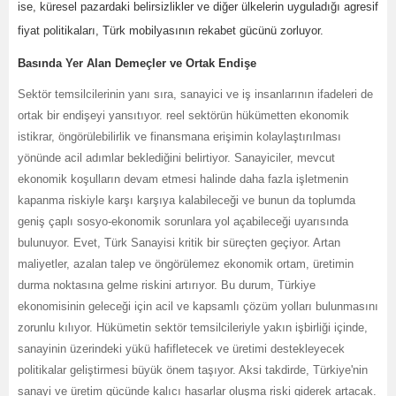
ise, küresel pazardaki belirsizlikler ve diğer ülkelerin uyguladığı agresif
fiyat politikaları, Türk mobilyasının rekabet gücünü zorluyor.
Basında Yer Alan Demeçler ve Ortak Endişe
Sektör temsilcilerinin yanı sıra, sanayici ve iş insanlarının ifadeleri de
ortak bir endişeyi yansıtıyor. reel sektörün hükümetten ekonomik
istikrar, öngörülebilirlik ve finansmana erişimin kolaylaştırılması
yönünde acil adımlar beklediğini belirtiyor. Sanayiciler, mevcut
ekonomik koşulların devam etmesi halinde daha fazla işletmenin
kapanma riskiyle karşı karşıya kalabileceği ve bunun da toplumda
geniş çaplı sosyo-ekonomik sorunlara yol açabileceği uyarısında
bulunuyor. Evet, Türk Sanayisi kritik bir süreçten geçiyor. Artan
maliyetler, azalan talep ve öngörülemez ekonomik ortam, üretimin
durma noktasına gelme riskini artırıyor. Bu durum, Türkiye
ekonomisinin geleceği için acil ve kapsamlı çözüm yolları bulunmasını
zorunlu kılıyor. Hükümetin sektör temsilcileriyle yakın işbirliği içinde,
sanayinin üzerindeki yükü hafifletecek ve üretimi destekleyecek
politikalar geliştirmesi büyük önem taşıyor.
Aksi takdirde, Türkiye'nin
sanayi ve üretim gücünde kalıcı hasarlar oluşma riski giderek artacak.