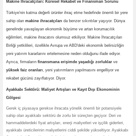
Makine İhracatçıları: Küresel Rekabet ve Finansman Sorunu
Türkiye'nin katma değerli ürünler ihraç etme hedefinde önemli bir yere
sahip olan
makine ihracatçıları
da benzer sıkıntılar yaşıyor. Dünya
genelinde yavaşlayan ekonomik büyüme ve artan korumacılık
eğilimleri, makine ihracatını olumsuz etkiliyor. Makine İhracatçıları
Birliği yetkilileri, özellikle Avrupa ve ABD'deki ekonomik belirsizliğin
yeni yatırım kararlarını ertelemesine neden olduğunu ifade ediyor.
Ayrıca, firmaların
finansmana erişimde yaşadığı zorluklar
ve
yüksek faiz oranları
, yeni yatırımların yapılmasını engelliyor ve
rekabet gücünü zayıflatıyor. Diyor.
Ayakkabı Sektörü: Maliyet Artışları ve Kayıt Dışı Ekonominin
Gölgesi
Gerek iç piyasaya gerekse ihracata yönelik önemli bir potansiyele
sahip olan ayakkabı sektörü de zorlu bir süreçten geçiyor. Deri ve
hammaddelerdeki fiyat artışları, enerji maliyetleri ve işçilik giderleri,
ayakkabı üreticilerinin maliyetlerini ciddi şekilde yükseltiyor. Ayakkabı