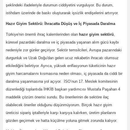
şeklindeki ifadeleriyle durumun ciddiyetini vurguluyor. Bu durum,
istihdam üzerinde de baskı oluşturarak işsizlik endişelerini artırıyor.
Hazır Giyim Sektörü: İhracatta Düşüş ve İç Piyasada Daralma
Türkiye'nin önemli ihraç kalemlerinden olan
hazır giyim sektörü
,
küresel pazardaki daralma ve iç piyasada yaşanan alım gücü kaybı
nedeniyle zor günler geçiriyor. Sektör temsilcileri, Avrupa pazarındaki
durgunluk ve Uzak Doğu'dan gelen ucuz rekabetin ihracatı olumsuz
etkilediğini belirtiyor. Ayrıca, yüksek enflasyonun tüketicinin hazır
giyim harcamalarını kısmasına neden olması, iç piyasada da ciddi bir
daralma yaşanmasına yol açıyor. İSO’nun 17. Meslek komitesinin
düzenlediği toplantıda İHKİB başkan yardımcısı Mustafa Paşahan 4
maddelik çözüm önerisi sundu. Bu önerilerinin de sektöre ilaç
olabilecek öneriler olduğunu düşünmüyorum. Birçok hazır giyim
üreticisi sipariş iptalleriyle karşı karşıya kalırken, üretim planlarını
gözden geçirmek ve hatta küçülme yoluna gitmek zorunda kalıyor.