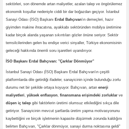
sektörleri, son dönemde artan maliyetler, azalan talep ve öngörülemez
ekonomik koşullar nedeniyle ciddi bir dar boğazdan geçiyor. İstanbul
Sanayi Odası (İSO) Başkanı
Erdal Bahçıvan
'ın demeçleri, hazır
giyimden makine ihracatına, ayakkabı sektöründen mobilya üretimine
kadar birçok alanda yaşanan sıkıntıları gözler önüne seriyor. Sektör
temsilcilerinden gelen bu endişe verici sinyaller, Türkiye ekonomisinin
geleceği hakkında önemli soru işaretleri uyandırıyor.
İSO Başkanı Erdal Bahçıvan: "Çarklar Dönmüyor"
İstanbul Sanayi Odası (İSO) Başkanı Erdal Bahçıvan'ın çeşitli
platformlarda dile getirdiği ifadeler, sanayicinin içinde bulunduğu zorlu
durumu net bir şekilde ortaya koyuyor. Bahçıvan, artan
enerji
maliyetleri
,
yüksek enflasyon
,
finansmana erişimdeki zorluklar
ve
düşen iç talep
gibi faktörlerin üretimi olumsuz etkilediğini sıkça dile
getiriyor. Sanayicinin mevcut şartlarda üretim yapma motivasyonunu
kaybettiğini ve birçok işletmenin kapasite düşürmek zorunda kaldığını
belirten Bahçıvan, "Çarklar dönmüyor, sanayi durma noktasına geldi"