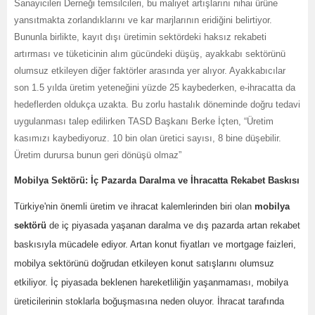
Sanayicileri Derneği temsilcileri, bu maliyet artışlarını nihai ürüne
yansıtmakta zorlandıklarını ve kar marjlarının eridiğini belirtiyor.
Bununla birlikte, kayıt dışı üretimin sektördeki haksız rekabeti
artırması ve tüketicinin alım gücündeki düşüş, ayakkabı sektörünü
olumsuz etkileyen diğer faktörler arasında yer alıyor. Ayakkabıcılar
son 1.5 yılda üretim yeteneğini yüzde 25 kaybederken, e-ihracatta da
hedeflerden oldukça uzakta. Bu zorlu hastalık döneminde doğru tedavi
uygulanması talep edilirken TASD Başkanı Berke İçten, “Üretim
kasımızı kaybediyoruz. 10 bin olan üretici sayısı, 8 bine düşebilir.
Üretim durursa bunun geri dönüşü olmaz”
Mobilya Sektörü: İç Pazarda Daralma ve İhracatta Rekabet Baskısı
Türkiye'nin önemli üretim ve ihracat kalemlerinden biri olan
mobilya
sektörü
de iç piyasada yaşanan daralma ve dış pazarda artan rekabet
baskısıyla mücadele ediyor. Artan konut fiyatları ve mortgage faizleri,
mobilya sektörünü doğrudan etkileyen konut satışlarını olumsuz
etkiliyor. İç piyasada beklenen hareketliliğin yaşanmaması, mobilya
üreticilerinin stoklarla boğuşmasına neden oluyor. İhracat tarafında