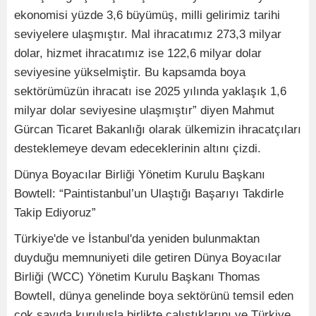
ekonomisi yüzde 3,6 büyümüş, milli gelirimiz tarihi
seviyelere ulaşmıştır. Mal ihracatımız 273,3 milyar
dolar, hizmet ihracatımız ise 122,6 milyar dolar
seviyesine yükselmiştir. Bu kapsamda boya
sektörümüzün ihracatı ise 2025 yılında yaklaşık 1,6
milyar dolar seviyesine ulaşmıştır” diyen Mahmut
Gürcan Ticaret Bakanlığı olarak ülkemizin ihracatçıları
desteklemeye devam edeceklerinin altını çizdi.
Dünya Boyacılar Birliği Yönetim Kurulu Başkanı
Bowtell: “Paintistanbul’un Ulaştığı Başarıyı Takdirle
Takip Ediyoruz”
Türkiye'de ve İstanbul'da yeniden bulunmaktan
duyduğu memnuniyeti dile getiren Dünya Boyacılar
Birliği (WCC) Yönetim Kurulu Başkanı Thomas
Bowtell, dünya genelinde boya sektörünü temsil eden
çok sayıda kuruluşla birlikte çalıştıklarını ve Türkiye