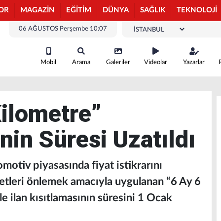
OR
MAGAZİN
EĞİTİM
DÜNYA
SAĞLIK
TEKNOLOJİ
06 AĞUSTOS Perşembe 10:07
Mobil
Arama
Galeriler
Videolar
Yazarlar
Kilometre”
in Süresi Uzatıldı
tomotiv piyasasında fiyat istikrarını
etleri önlemek amacıyla uygulanan “6 Ay 6
e ilan kısıtlamasının süresini 1 Ocak