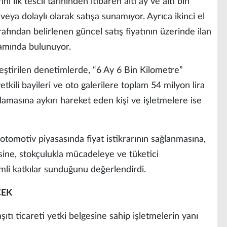
nı ilk tescil tarihinden itibaren altı ay ve altı bin
ya dolaylı olarak satışa sunamıyor. Ayrıca ikinci el
arafından belirlenen güncel satış fiyatının üzerinde ilan
amında bulunuyor.
leştirilen denetimlerde, “6 Ay 6 Bin Kilometre”
tkili bayileri ve oto galerilere toplam 54 milyon lira
ıtlamasına aykırı hareket eden kişi ve işletmelere ise
otomotiv piyasasında fiyat istikrarının sağlanmasına,
esine, stokçulukla mücadeleye ve tüketici
mli katkılar sunduğunu değerlendirdi.
CEK
şıtı ticareti yetki belgesine sahip işletmelerin yanı