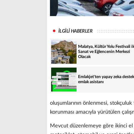
İLGİLİ HABERLER
Malatya, Kültür Yolu Festivali il
Sanat ve Eğlencenin Merkezi
Olacak
Emlakjet'ten yapay zeka destek
emlak asistanı
oluşumlarının önlenmesi, stokçuluk f
korunması amacıyla yürütülen çalışmal
Mevcut düzenlemeye göre ikinci el m