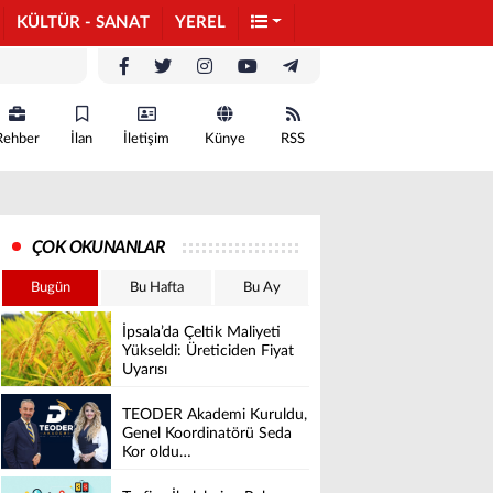
KÜLTÜR - SANAT
YEREL
Rehber
İlan
İletişim
Künye
RSS
ÇOK OKUNANLAR
Bugün
Bu Hafta
Bu Ay
İpsala’da Çeltik Maliyeti
Yükseldi: Üreticiden Fiyat
Uyarısı
TEODER Akademi Kuruldu,
Genel Koordinatörü Seda
Kor oldu…