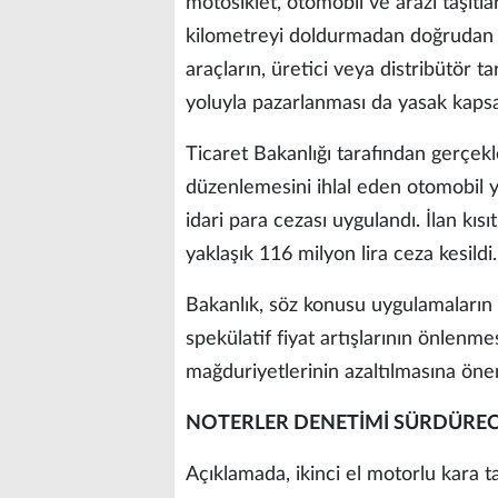
motosiklet, otomobil ve arazi taşıtları
kilometreyi doldurmadan doğrudan ve
araçların, üretici veya distribütör t
yoluyla pazarlanması da yasak kaps
Ticaret Bakanlığı tarafından gerçek
düzenlemesini ihlal eden otomobil ye
idari para cezası uygulandı. İlan kıs
yaklaşık 116 milyon lira ceza kesildi.
Bakanlık, söz konusu uygulamaların 
spekülatif fiyat artışlarının önlenm
mağduriyetlerinin azaltılmasına öne
NOTERLER DENETİMİ SÜRDÜRE
Açıklamada, ikinci el motorlu kara ta