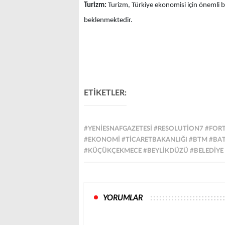
Turizm:
Turizm, Türkiye ekonomisi için önemli b
beklenmektedir.
ETİKETLER:
#YENIESNAFGAZETESI #RESOLUTION7 #FOR
#EKONOMI #TICARETBAKANLIĞI #BTM #BA
#KÜÇÜKÇEKMECE #BEYLIKDÜZÜ #BELEDIYE
YORUMLAR