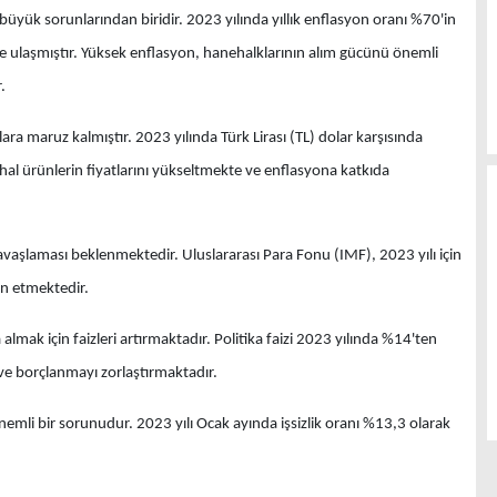
üyük sorunlarından biridir. 2023 yılında yıllık enflasyon oranı %70'in
ne ulaşmıştır. Yüksek enflasyon, hanehalklarının alım gücünü önemli
.
 maruz kalmıştır. 2023 yılında Türk Lirası (TL) dolar karşısında
al ürünlerin fiyatlarını yükseltmekte ve enflasyona katkıda
şlaması beklenmektedir. Uluslararası Para Fonu (IMF), 2023 yılı için
n etmektedir.
lmak için faizleri artırmaktadır. Politika faizi 2023 yılında %14'ten
ı ve borçlanmayı zorlaştırmaktadır.
nemli bir sorunudur. 2023 yılı Ocak ayında işsizlik oranı %13,3 olarak