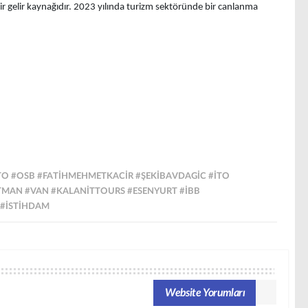
ir gelir kaynağıdır. 2023 yılında turizm sektöründe bir canlanma
TO #OSB #FATIHMEHMETKACIR #ŞEKIBAVDAGIC #ITO
TMAN #VAN #KALANITTOURS #ESENYURT #IBB
 #ISTIHDAM
Website Yorumları