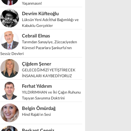
Yaşanmasın!
Devrim Küfteoğlu
Lüksün Yeni Adı:İthal Bağımlılığı ve
Kabuklu Gerçekler
Cebrail Elmas
Tarımdan Sanayiye, Züccaciyeden
Küresel Pazarlara Şanlıurfa’nın
Sessiz Devleri
Çiğdem Şener
GELECEĞİMİZİ YETİŞTİRECEK
İNSANLARI KAYBEDİYORUZ
Ferhat Yıldırım
YILDIRIMHAN ve İki Çağın Ruhunu
Taşıyan Savunma Doktrini
Belgin Ömürdağ
Hind Rajab’ın Sesi
Berkant Cengiz