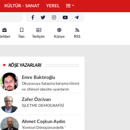
KÜLTÜR - SANAT
YEREL
Rehber
İlan
İletişim
Künye
RSS
KÖŞE YAZARLARI
Emre Baktıroğlu
Okuyucuya Sataşma barışma töreni
ve zihinsel obezite uyarılarım
Zafer Özcivan
İŞLETME DEMOGRAFİSİ
Ahmet Coşkun Aydın
‘Kentsel Dönüşümzedelik ‘