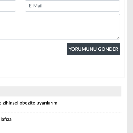
Email
zihinsel obezite uyarılarım
Hafıza