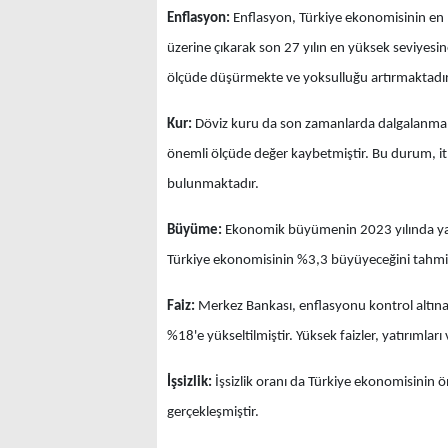
Enflasyon:
Enflasyon, Türkiye ekonomisinin en b
üzerine çıkarak son 27 yılın en yüksek seviyesi
ölçüde düşürmekte ve yoksulluğu artırmaktadır
Kur:
Döviz kuru da son zamanlarda dalgalanmalara
önemli ölçüde değer kaybetmiştir. Bu durum, ith
bulunmaktadır.
Büyüme:
Ekonomik büyümenin 2023 yılında yava
Türkiye ekonomisinin %3,3 büyüyeceğini tahmi
Faiz:
Merkez Bankası, enflasyonu kontrol altına a
%18'e yükseltilmiştir. Yüksek faizler, yatırımlar
İşsizlik:
İşsizlik oranı da Türkiye ekonomisinin ö
gerçekleşmiştir.