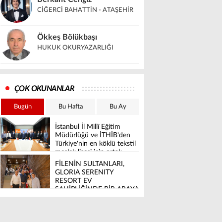
CİĞERCİ BAHATTİN - ATAŞEHİR
Ökkeş Bölükbaşı
HUKUK OKURYAZARLIĞI
ÇOK OKUNANLAR
Bugün
Bu Hafta
Bu Ay
İstanbul İl Millî Eğitim
Müdürlüğü ve İTHİB'den
Türkiye'nin en köklü tekstil
meslek lisesi için ortak
vizyon
FİLENİN SULTANLARI,
GLORIA SERENITY
RESORT EV
SAHİPLİĞİNDE BİR ARAYA
GELDİ