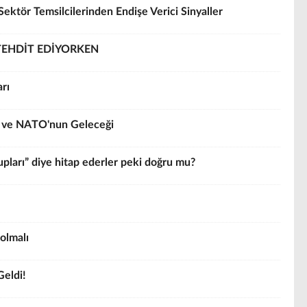
ektör Temsilcilerinden Endişe Verici Sinyaller
TEHDİT EDİYORKEN
arı
 ve NATO'nun Geleceği
pları” diye hitap ederler peki doğru mu?
olmalı
Geldi!