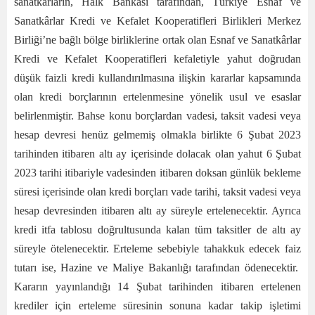
sanatkârların, Halk Bankası tarafından, Türkiye Esnaf ve
Sanatkârlar Kredi ve Kefalet Kooperatifleri Birlikleri Merkez
Birliği’ne bağlı bölge birliklerine ortak olan Esnaf ve Sanatkârlar
Kredi ve Kefalet Kooperatifleri kefaletiyle yahut doğrudan
düşük faizli kredi kullandırılmasına ilişkin kararlar kapsamında
olan kredi borçlarının ertelenmesine yönelik usul ve esaslar
belirlenmiştir. Bahse konu borçlardan vadesi, taksit vadesi veya
hesap devresi henüz gelmemiş olmakla birlikte 6 Şubat 2023
tarihinden itibaren altı ay içerisinde dolacak olan yahut 6 Şubat
2023 tarihi itibariyle vadesinden itibaren doksan günlük bekleme
süresi içerisinde olan kredi borçları vade tarihi, taksit vadesi veya
hesap devresinden itibaren altı ay süreyle ertelenecektir. Ayrıca
kredi itfa tablosu doğrultusunda kalan tüm taksitler de altı ay
süreyle ötelenecektir. Erteleme sebebiyle tahakkuk edecek faiz
tutarı ise, Hazine ve Maliye Bakanlığı tarafından ödenecektir.
Kararın yayınlandığı 14 Şubat tarihinden itibaren ertelenen
krediler için erteleme süresinin sonuna kadar takip işletimi