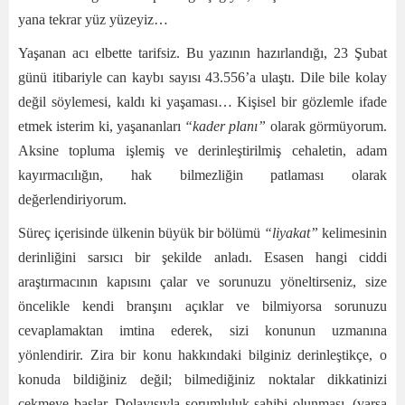
yana tekrar yüz yüzeyiz…
Yaşanan acı elbette tarifsiz. Bu yazının hazırlandığı, 23 Şubat
günü itibariyle can kaybı sayısı 43.556’a ulaştı. Dile bile kolay
değil söylemesi, kaldı ki yaşaması… Kişisel bir gözlemle ifade
etmek isterim ki, yaşananları
“kader planı”
olarak görmüyorum.
Aksine topluma işlemiş ve derinleştirilmiş cehaletin, adam
kayırmacılığın, hak bilmezliğin patlaması olarak
değerlendiriyorum.
Süreç içerisinde ülkenin büyük bir bölümü
“liyakat”
kelimesinin
derinliğini sarsıcı bir şekilde anladı. Esasen hangi ciddi
araştırmacının kapısını çalar ve sorunuzu yöneltirseniz, size
öncelikle kendi branşını açıklar ve bilmiyorsa sorunuzu
cevaplamaktan imtina ederek, sizi konunun uzmanına
yönlendirir. Zira bir konu hakkındaki bilginiz derinleştikçe, o
konuda bildiğiniz değil; bilmediğiniz noktalar dikkatinizi
çekmeye başlar. Dolayısıyla sorumluluk sahibi olunması, (varsa