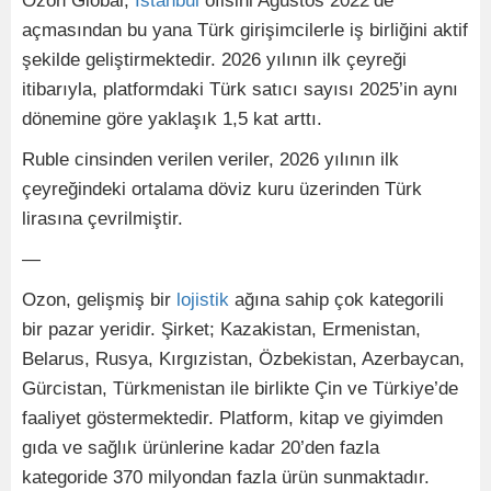
Ozon Global,
İstanbul
ofisini Ağustos 2022’de
açmasından bu yana Türk girişimcilerle iş birliğini aktif
şekilde geliştirmektedir. 2026 yılının ilk çeyreği
itibarıyla, platformdaki Türk satıcı sayısı 2025’in aynı
dönemine göre yaklaşık 1,5 kat arttı.
Ruble cinsinden verilen veriler, 2026 yılının ilk
çeyreğindeki ortalama döviz kuru üzerinden Türk
lirasına çevrilmiştir.
—
Ozon, gelişmiş bir
lojistik
ağına sahip çok kategorili
bir pazar yeridir. Şirket; Kazakistan, Ermenistan,
Belarus, Rusya, Kırgızistan, Özbekistan, Azerbaycan,
Gürcistan, Türkmenistan ile birlikte Çin ve Türkiye’de
faaliyet göstermektedir. Platform, kitap ve giyimden
gıda ve sağlık ürünlerine kadar 20’den fazla
kategoride 370 milyondan fazla ürün sunmaktadır.