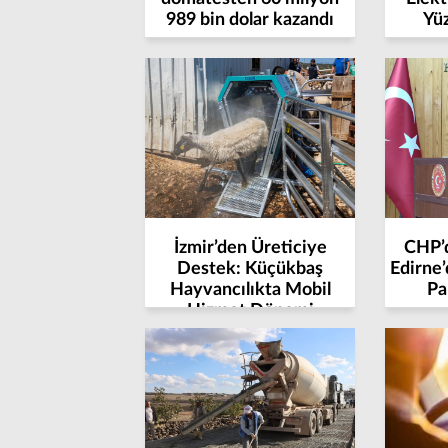
989 bin dolar kazandı
Yüz
İzmir’den Üreticiye
CHP’d
Destek: Küçükbaş
Edirne
Hayvancılıkta Mobil
Pa
Hizmet Dönemi