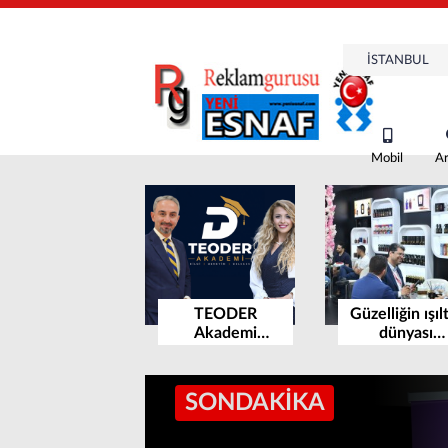
Mobil
A
TEODER
Güzelliğin ışılt
Akademi
dünyası
Kuruldu, Genel
BeautyEuras
Koordinatörü
için geri say
Seda Kor oldu…
başladı
SONDAKİKA