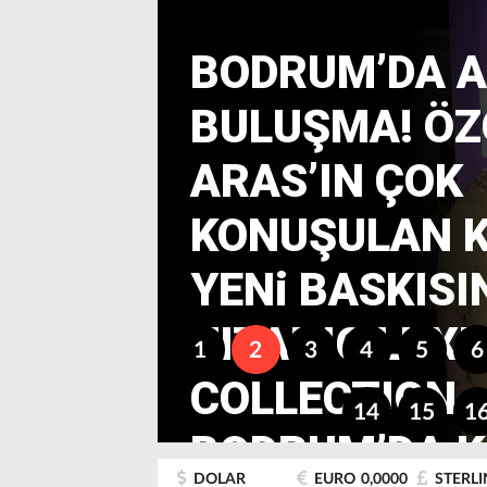
BODRUM’DA 
BULUŞMA! Ö
ARAS’IN ÇOK
KONUŞULAN K
YENi BASKISI
TITANIC LUX
1
2
3
4
5
6
COLLECTION
14
15
1
BODRUM’DA K
DOLAR
EURO
0,0000
STERLI