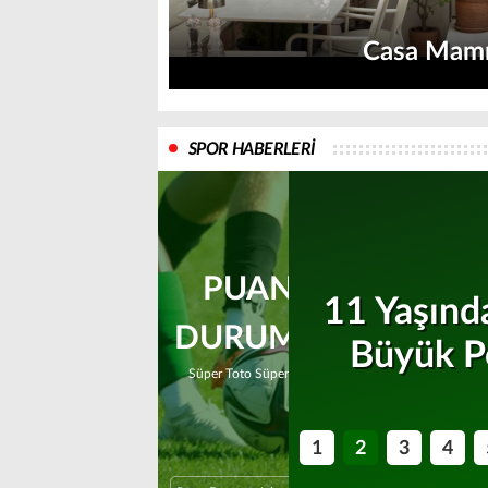
Casa Ma
SPOR HABERLERİ
PUAN
tonu
11 Yaşınd
DURUMU
şladı
Büyük P
Süper Toto Süper Lig
1
2
3
4