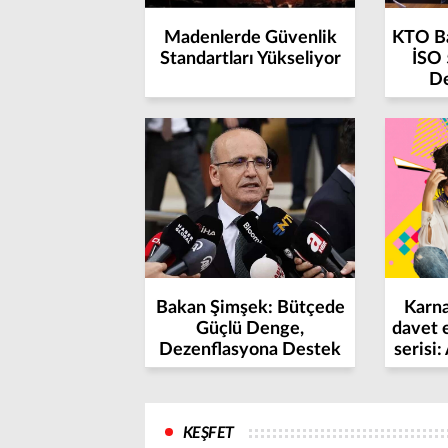
Madenlerde Güvenlik
KTO Ba
Standartları Yükseliyor
İSO 
De
Bakan Şimşek: Bütçede
Karna
Güçlü Denge,
davet 
Dezenflasyona Destek
serisi:
KEŞFET