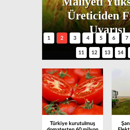
nat ve
Maliyeti Yüks
rkezi
Üreticiden F
Uyarısı
1
2
3
4
5
6
7
11
12
13
14
Türkiye kurutulmuş
Şan
domatesten 60 milyon
Elekt