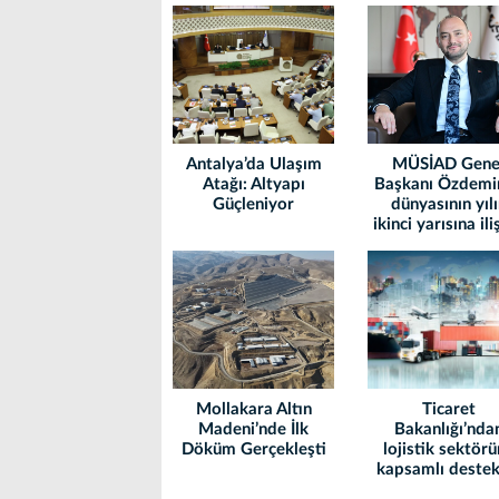
Antalya’da Ulaşım
MÜSİAD Gene
Atağı: Altyapı
Başkanı Özdemir
Güçleniyor
dünyasının yılı
ikinci yarısına ili
beklentilerini
değerlendirdi
Mollakara Altın
Ticaret
Madeni’nde İlk
Bakanlığı’nda
Döküm Gerçekleşti
lojistik sektör
kapsamlı destek