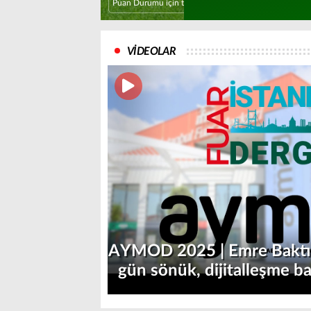
Puan Durumu için tıklayın
VİDEOLAR
AYMOD 2025 | Emre Baktıro
gün sönük, dijitalleşme ba