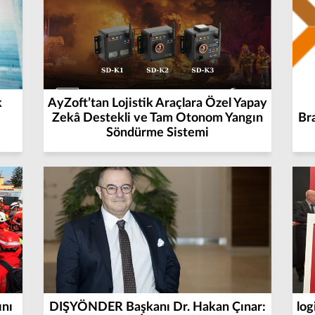
k
AyZoft’tan Lojistik Araçlara Özel Yapay
Zekâ Destekli ve Tam Otonom Yangın
Br
Söndürme Sistemi
ını
DIŞYÖNDER Başkanı Dr. Hakan Çınar:
log