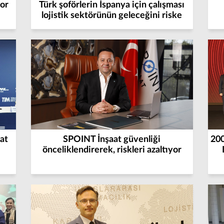
or
Türk şoförlerin İspanya için çalışması
lojistik sektörünün geleceğini riske
sokabilir
at
SPOINT İnşaat güvenliği
200
önceliklendirerek, riskleri azaltıyor