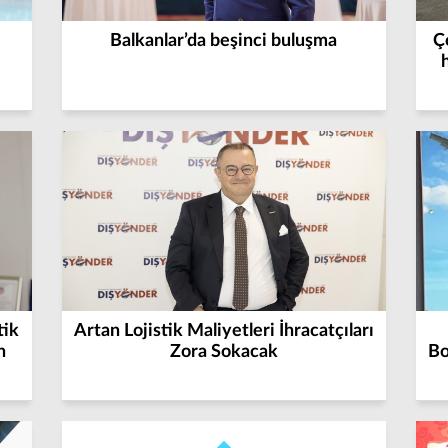
Balkanlar’da beşinci buluşma
Ç
tik
Artan Lojistik Maliyetleri İhracatçıları
n
Zora Sokacak
Bo