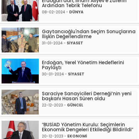
Erdoğan'dan, İlham Aliyev'e Zaferin
Ardından Tebrik Telefonu
08-02-2024 -
DÜNYA
Gaytancıoğlu'ndan Seçim Sonuçlarına
İlişkin Değerlendirme
31-01-2024 -
SİYASET
Erdoğan, Yerel Yönetim Hedeflerini
Paylaştı
30-01-2024 -
SİYASET
Saraciye Sanayicileri Derneği’nin yeni
başkanı Hasan Süren oldu
22-12-2023 -
GÜNCEL
″BUSİAD Yönetim Kurulu: Seçimlerin
Ekonomik Dengeleri Etkilediği Bildirildi″
20-12-2023 -
EKONOMİ