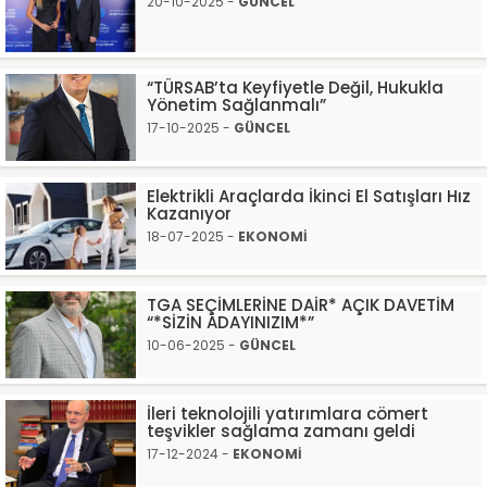
20-10-2025 -
GÜNCEL
“TÜRSAB’ta Keyfiyetle Değil, Hukukla
Yönetim Sağlanmalı”
17-10-2025 -
GÜNCEL
Elektrikli Araçlarda İkinci El Satışları Hız
Kazanıyor
18-07-2025 -
EKONOMİ
TGA SEÇİMLERİNE DAİR* AÇIK DAVETİM
“*SİZİN ADAYINIZIM*”
10-06-2025 -
GÜNCEL
İleri teknolojili yatırımlara cömert
teşvikler sağlama zamanı geldi
17-12-2024 -
EKONOMİ