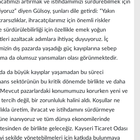
acatımızı artırmak ve istihdamımızı sürdürebilmek için
ruz” diyen Gülsoy, şunları dile getirdi: “Yakın
arsızlıklar, ihracatçılarımız için önemli riskler
e sürdürülebilirliği için özellikle emek yoğun
leri azaltacak adımlara ihtiyaç duyuyoruz. İç
mizin dış pazarda yaşadığı güç kayıplarına sebep
ama da olumsuz yansımaları olası görünmektedir.
arda da büyük kayıplar yaşamadan bu süreci
finans sektörünün bu kritik dönemde birlikte ve daha
. Mevcut pazarlardaki konumumuzu korurken yeni ve
 tercih değil, bir zorunluluk halini aldı. Koşullar ne
ılıkla üretim, ihracat ve istihdamını sürdürmeye
cüne inanıyoruz ve tüm dünya ekonomilerinde
tesinden de birlikte geleceğiz. Kayseri Ticaret Odası
iyi şekilde yönetebilmeleri için katkıda bulunmaya