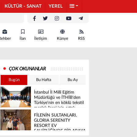
KÜLTÜR - SANAT
YEREL
Rehber
İlan
İletişim
Künye
RSS
ÇOK OKUNANLAR
Bugün
Bu Hafta
Bu Ay
İstanbul İl Millî Eğitim
Müdürlüğü ve İTHİB'den
Türkiye'nin en köklü tekstil
meslek lisesi için ortak
vizyon
FİLENİN SULTANLARI,
GLORIA SERENITY
RESORT EV
SAHİPLİĞİNDE BİR ARAYA
GELDİ