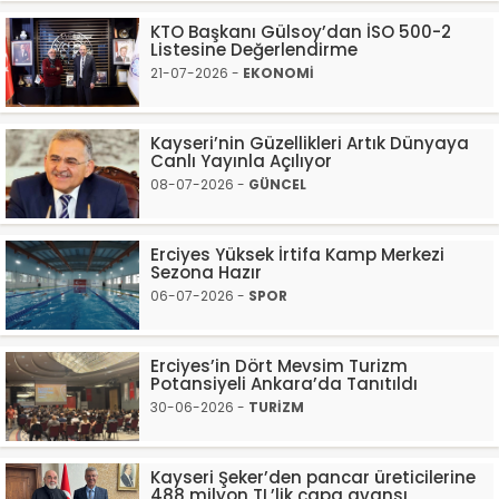
KTO Başkanı Gülsoy’dan İSO 500-2
Listesine Değerlendirme
21-07-2026 -
EKONOMİ
Kayseri’nin Güzellikleri Artık Dünyaya
Canlı Yayınla Açılıyor
08-07-2026 -
GÜNCEL
Erciyes Yüksek İrtifa Kamp Merkezi
Sezona Hazır
06-07-2026 -
SPOR
Erciyes’in Dört Mevsim Turizm
Potansiyeli Ankara’da Tanıtıldı
30-06-2026 -
TURİZM
Kayseri Şeker’den pancar üreticilerine
488 milyon TL’lik çapa avansı