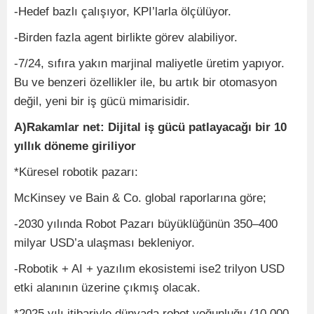
-Hedef bazlı çalışıyor, KPI’larla ölçülüyor.
-Birden fazla agent birlikte görev alabiliyor.
-7/24, sıfıra yakın marjinal maliyetle üretim yapıyor.
Bu ve benzeri özellikler ile, bu artık bir otomasyon
değil, yeni bir iş gücü mimarisidir.
A)Rakamlar net: Dijital iş gücü patlayacağı bir 10
yıllık döneme giriliyor
*Küresel robotik pazarı:
McKinsey ve Bain & Co. global raporlarına göre;
-2030 yılında Robot Pazarı büyüklüğünün 350–400
milyar USD’a ulaşması bekleniyor.
-Robotik + AI + yazılım ekosistemi ise2 trilyon USD
etki alanının üzerine çıkmış olacak.
*2025 yılı itibariyle dünyada robot yoğunluğu (10.000