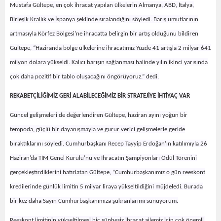
Mustafa Gültepe, en çok ihracat yapılan ülkelerin Almanya, ABD, İtalya,
Birleşik Krallık ve İspanya şeklinde sıralandığını söyledi. Barış umutlarının
artmasıyla Körfez Bölgesi’ne ihracatta belirgin bir artış olduğunu bildiren
Gültepe, “Haziranda bölge ülkelerine ihracatımız Yüzde 41 artışla 2 milyar 641
milyon dolara yükseldi. Kalıcı barışın sağlanması halinde yılın ikinci yarısında
çok daha pozitif bir tablo oluşacağını öngörüyoruz.” dedi.
REKABETÇİLİĞİMİZ GERİ ALABİLECEĞİMİZ BİR STRATEJİYE İHTİYAÇ VAR
Güncel gelişmeleri de değerlendiren Gültepe, h
aziran ayını yoğun bir
tempoda, güçlü bir dayanışmayla ve gurur verici gelişmelerle geride
bıraktıklarını söyledi. Cumhurbaşkanı Recep Tayyip Erdoğan’ın katılımıyla 26
Haziran’da TİM Genel Kurulu’nu ve İhracatın Şampiyonları Ödül Törenini
gerçekleştirdiklerini hatırlatan Gültepe, “Cumhurbaşkanımız o gün reeskont
kredilerinde günlük limitin 5 milyar liraya yükseltildiğini müjdeledi. Burada
bir kez daha Sayın Cumhurbaşkanımıza şükranlarımı sunuyorum.
Reeskont limitinin yükseltilmesi hiç şüphesiz ihracat ailemiz için çok önemli.