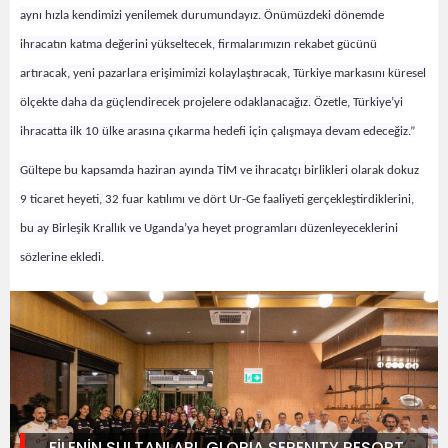
aynı hızla kendimizi yenilemek durumundayız. Önümüzdeki dönemde
ihracatın katma değerini yükseltecek, firmalarımızın rekabet gücünü
artıracak, yeni pazarlara erişimimizi kolaylaştıracak,
Türkiye markasını küresel
ölçekte daha da güçlendirecek projelere odaklanacağız. Özetle,
Türkiye’yi
ihracatta ilk 10 ülke arasına çıkarma hedefi için çalışmaya devam edeceğiz.”
Gültepe bu kapsamda haziran ayında TİM ve ihracatçı birlikleri olarak dokuz
9 ticaret heyeti, 32 fuar katılımı ve dört Ur-Ge faaliyeti gerçekleştirdiklerini,
bu ay Birleşik Krallık ve Uganda’ya heyet programları düzenleyeceklerini
sözlerine ekledi.
FİLENİN SULTANLARI, GLORIA SERENITY RESORT