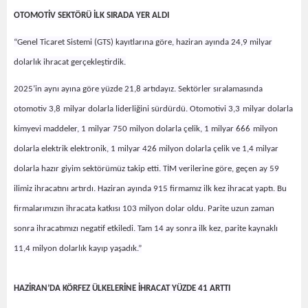
OTOMOTİV SEKTÖRÜ İLK SIRADA YER ALDI
“Genel Ticaret Sistemi (GTS) kayıtlarına göre, haziran ayında 24,9 milyar
dolarlık ihracat gerçekleştirdik.
2025’in aynı ayına göre yüzde 21,8 artıdayız.
Sektörler sıralamasında
otomotiv 3,8
milyar dolarla liderliğini sürdürdü. Otomotivi 3,3
milyar dolarla
kimyevi maddeler, 1 milyar 750 milyon dolarla çelik, 1 milyar 666
milyon
dolarla
elektrik elektronik, 1 milyar 426 milyon dolarla çelik ve 1,4 milyar
dolarla hazır giyim sektörümüz takip etti.
TİM verilerine göre, geçen ay 59
ilimiz ihracatını artırdı. Haziran ayında 915 firmamız ilk kez ihracat yaptı. Bu
firmalarımızın ihracata katkısı 103 milyon dolar
oldu. Parite uzun zaman
sonra ihracatımızı negatif etkiledi. Tam 14 ay sonra ilk kez, parite kaynaklı
11,4 milyon dolarlık kayıp yaşadık.”
HAZİRAN’DA KÖRFEZ ÜLKELERİNE İHRACAT YÜZDE 41 ARTTI