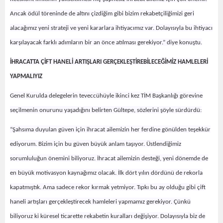
Ancak ödül töreninde de altını çizdiğim gibi bizim rekabetçiliğimizi geri
alacağımız yeni strateji ve yeni kararlara ihtiyacımız var.
Dolayısıyla bu ihtiyacı
karşılayacak farklı adımların bir an önce atılması gerekiyor.” diye konuştu.
İHRACATTA ÇİFT HANELİ ARTIŞLARI GERÇEKLEŞTİREBİLECEĞİMİZ HAMLELERİ
YAPMALIYIZ
Genel Kurulda delegelerin teveccühüyle
ikinci kez TİM Başkanlığı görevine
seçilmenin onurunu yaşadığını belirten Gültepe, sözlerini şöyle sürdürdü:
“Şahsıma duyulan güven için ihracat ailemizin her ferdine gönülden teşekkür
ediyorum. Bizim için bu güven büyük anlam taşıyor. Üstlendiğimiz
sorumluluğun önemini biliyoruz. İhracat ailemizin desteği, yeni dönemde de
en büyük motivasyon kaynağımız olacak. İlk dört yılın dördünü de
rekorla
kapatmıştık. Ama sadece rekor kırmak yetmiyor. Tıpkı bu ay olduğu gibi çift
haneli artışları gerçekleştirecek hamleleri yapmamız gerekiyor. Çünkü
biliyoruz ki küresel ticarette rekabetin kuralları değişiyor. Dolayısıyla biz de