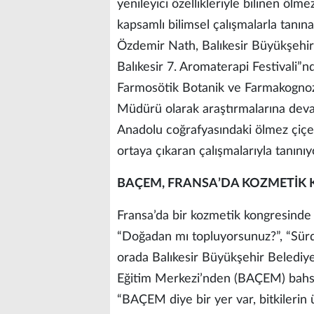
yenileyici özellikleriyle bilinen ölm
kapsamlı bilimsel çalışmalarla tanı
Özdemir Nath, Balıkesir Büyükşehir
Balıkesir 7. Aromaterapi Festivali”nd
Farmosötik Botanik ve Farmakogn
Müdürü olarak araştırmalarına dev
Anadolu coğrafyasındaki ölmez çiçek 
ortaya çıkaran çalışmalarıyla tanınıy
BAÇEM, FRANSA’DA KOZMETİK 
Fransa’da bir kozmetik kongresinde T
“Doğadan mı topluyorsunuz?”, “Sürdür
orada Balıkesir Büyükşehir Belediyesi
Eğitim Merkezi’nden (BAÇEM) bahse
“BAÇEM diye bir yer var, bitkilerin 