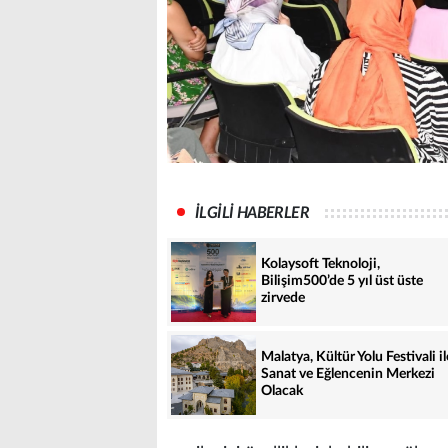
İLGİLİ HABERLER
Kolaysoft Teknoloji,
Bilişim500’de 5 yıl üst üste
zirvede
Malatya, Kültür Yolu Festivali il
Sanat ve Eğlencenin Merkezi
Olacak