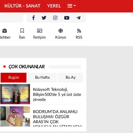
KÜLTÜR - SANAT
YEREL
Rehber
İlan
İletişim
Künye
RSS
ÇOK OKUNANLAR
Bugün
Bu Hafta
Bu Ay
Kolaysoft Teknoloji,
Bilişim500’de 5 yıl üst üste
zirvede
BODRUM’DA ANLAMLI
BULUŞMA! ÖZGÜR
ARAS’IN ÇOK
KONUŞULAN KİTABI YENi
BASKISINI TITANIC