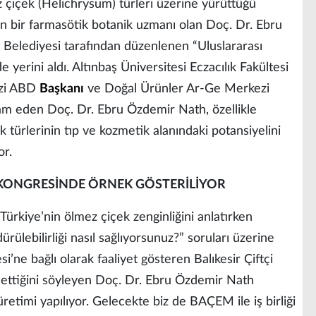
ez çiçek (Helichrysum) türleri üzerine yürüttüğü
nan bir farmasötik botanik uzmanı olan Doç. Dr. Ebru
 Belediyesi tarafından düzenlenen “Uluslararası
e yerini aldı. Altınbaş Üniversitesi Eczacılık Fakültesi
ozi ABD
Başkanı
ve Doğal Ürünler Ar-Ge Merkezi
am eden Doç. Dr. Ebru Özdemir Nath, özellikle
türlerinin tıp ve kozmetik alanındaki potansiyelini
or.
KONGRESİNDE ÖRNEK GÖSTERİLİYOR
ürkiye’nin ölmez çiçek zenginliğini anlatırken
ülebilirliği nasıl sağlıyorsunuz?” soruları üzerine
’ne bağlı olarak faaliyet gösteren Balıkesir Çiftçi
ttiğini söyleyen Doç. Dr. Ebru Özdemir Nath
üretimi yapılıyor. Gelecekte biz de BAÇEM ile iş birliği