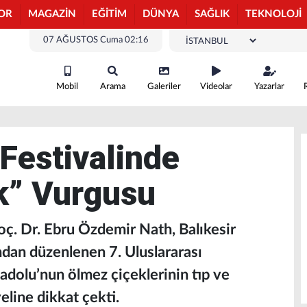
OR
MAGAZİN
EĞİTİM
DÜNYA
SAĞLIK
TEKNOLOJİ
07 AĞUSTOS Cuma 02:16
Mobil
Arama
Galeriler
Videolar
Yazarlar
Festivalinde
k” Vurgusu
oç. Dr. Ebru Özdemir Nath, Balıkesir
ndan düzenlenen 7. Uluslararası
adolu’nun ölmez çiçeklerinin tıp ve
line dikkat çekti.