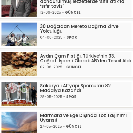
dondurulmuş lezzetlerde ‘sıfır atık’la
‘sıfır taviz’
12-06-2025 -
GÜNCEL
30 Dağcıdan Mereto Dağı’na Zirve
Yolculuğu
04-06-2025 -
SPOR
Aydın Çam Fıstığı, Türkiye’nin 33.
Coğrafi İşareti Olarak AB’den Tescil Aldı
02-06-2025 -
GÜNCEL
Sakaryalı Altyapı Sporcuları 82
Madalya Kazandı
28-05-2025 -
SPOR
Marmara ve Ege Dışında Toz Taşınımı
Uyarısı!
27-05-2025 -
GÜNCEL