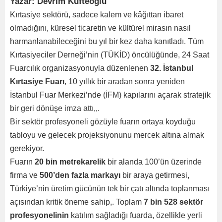
Yazar: Devrim Küfteoğlu
Kırtasiye sektörü, sadece kalem ve kâğıttan ibaret
olmadığını, küresel ticaretin ve kültürel mirasın nasıl
harmanlanabileceğini bu yıl bir kez daha kanıtladı. Tüm
Kırtasiyeciler Derneği’nin (TÜKİD) öncülüğünde, 24 Saat
Fuarcılık organizasyonuyla düzenlenen
32. İstanbul
Kırtasiye Fuarı
, 10 yıllık bir aradan sonra yeniden
İstanbul Fuar Merkezi’nde (İFM) kapılarını açarak stratejik
bir geri dönüşe imza attı,,.
Bir sektör profesyoneli gözüyle fuarın ortaya koyduğu
tabloyu ve gelecek projeksiyonunu mercek altına almak
gerekiyor.
Fuarın
20 bin metrekarelik
bir alanda 100’ün üzerinde
firma ve
500’den fazla markayı
bir araya getirmesi,
Türkiye’nin üretim gücünün tek bir çatı altında toplanması
açısından kritik öneme sahip,. Toplam
7 bin 528 sektör
profesyonelinin
katılım sağladığı fuarda, özellikle yerli