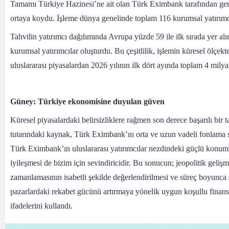
Tamamı Türkiye Hazinesi’ne ait olan Türk Eximbank tarafından gerçe
ortaya koydu. İşleme dünya genelinde toplam 116 kurumsal yatırımcı k
Tahvilin yatırımcı dağılımında Avrupa yüzde 59 ile ilk sırada yer al
kurumsal yatırımcılar oluşturdu. Bu çeşitlilik, işlemin küresel ölçek
uluslararası piyasalardan 2026 yılının ilk dört ayında toplam 4 mily
Güney: Türkiye ekonomisine duyulan güven
Küresel piyasalardaki belirsizliklere rağmen son derece başarılı bi
tutarındaki kaynak, Türk Eximbank’ın orta ve uzun vadeli fonlama str
Türk Eximbank’ın uluslararası yatırımcılar nezdindeki güçlü konum
iyileşmesi de bizim için sevindiricidir. Bu sonucun; jeopolitik gel
zamanlamasının isabetli şekilde değerlendirilmesi ve süreç boyunca sü
pazarlardaki rekabet gücünü artırmaya yönelik uygun koşullu finans
ifadelerini kullandı.