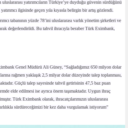
en uluslararası yatırımcıların Türkiye’ye duyduğu güvenin sürdüğünü
ırımcı ilgisinde geçen yıla kıyasla belirgin bir artış gözlendi.
mcı tabanının yüzde 78’ini uluslararası varlık yönetim şirketleri ve
olarak değerlendirildi. Bu tahvil ihracıyla beraber Türk Eximbank,
ürk Eximbank Genel Müdürü Ali Güney, “Sağladığımız 650 milyon dolar
llarına rağmen yaklaşık 2,5 milyar dolar düzeyinde talep toplanması,
adır. Güçlü talep sayesinde tahvil getirisinin 47,5 baz puan
nemde elde edilmesi ise ayrıca önem taşımaktadır. Uygun ihraç
lmıştır. Türk Eximbank olarak, ihracatçılarımızın uluslararası
arlılıkla sürdüreceğimizi bir kez daha vurgulamak istiyorum”