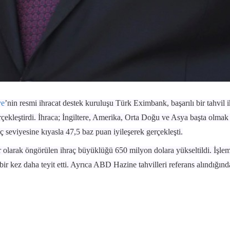
ye
’nin resmi ihracat destek kuruluşu Türk Eximbank, başarılı bir tahvil 
erçekleştirdi. İhraca; İngiltere, Amerika, Orta Doğu ve Asya başta olmak
gıç seviyesine kıyasla 47,5 baz puan iyileşerek gerçekleşti.
r olarak öngörülen ihraç büyüklüğü 650 milyon dolara yükseltildi. İşle
bir kez daha teyit etti. Ayrıca ABD Hazine tahvilleri referans alındığın