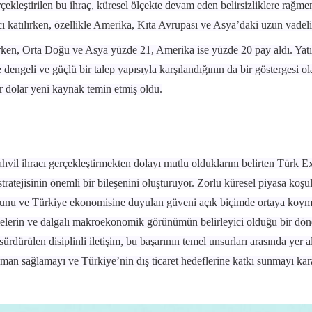
kleştirilen bu ihraç, küresel ölçekte devam eden belirsizliklere rağm
atılırken, özellikle Amerika, Kıta Avrupası ve Asya’daki uzun vadeli yat
ırken, Orta Doğu ve Asya yüzde 21, Amerika ise yüzde 20 pay aldı. Yatırı
te dengeli ve güçlü bir talep yapısıyla karşılandığının da bir göstergesi 
ar dolar yeni kaynak temin etmiş oldu.
r tahvil ihracı gerçekleştirmekten dolayı mutlu olduklarını belirten T
atejisinin önemli bir bileşenini oluşturuyor. Zorlu küresel piyasa koşu
unu ve Türkiye ekonomisine duyulan güveni açık biçimde ortaya koymakt
işmelerin ve dalgalı makroekonomik görünümün belirleyici olduğu bir dö
rdürülen disiplinli iletişim, bu başarının temel unsurları arasında yer a
man sağlamayı ve Türkiye’nin dış ticaret hedeflerine katkı sunmayı kar