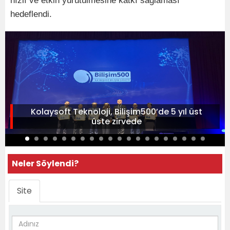
hızlı ve etkin yürütülmesine katkı sağlaması
hedeflendi.
Kolaysoft Teknoloji, Bilişim500’de 5 yıl üst
üste zirvede
Neler Söylendi?
Site