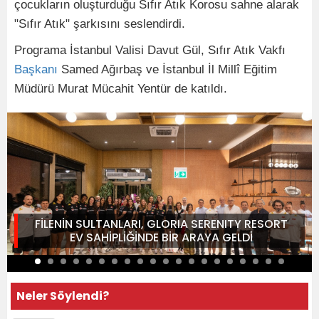
çocukların oluşturduğu Sıfır Atık Korosu sahne alarak
"Sıfır Atık" şarkısını seslendirdi.
Programa İstanbul Valisi Davut Gül, Sıfır Atık Vakfı
Başkanı
Samed Ağırbaş ve İstanbul İl Millî Eğitim
Müdürü Murat Mücahit Yentür de katıldı.
FİLENİN SULTANLARI, GLORIA SERENITY RESORT
EV SAHİPLİĞİNDE BİR ARAYA GELDİ
Neler Söylendi?