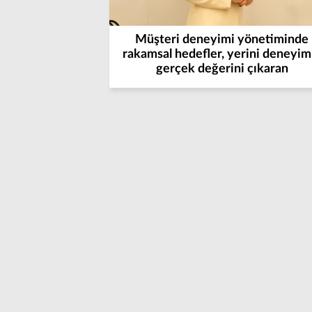
Müşteri deneyimi yönetiminde
rakamsal hedefler, yerini deneyim
gerçek değerini çıkaran
göstergelere bıraktı