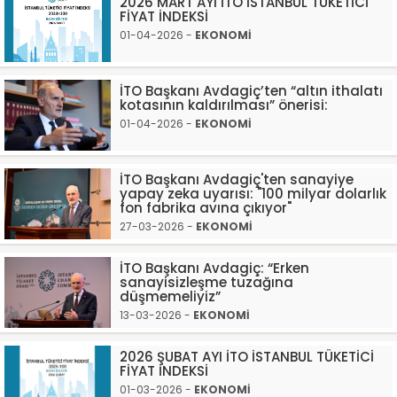
​2026 MART AYI İTO İSTANBUL TÜKETİCİ
FİYAT İNDEKSİ
01-04-2026 -
EKONOMİ
İTO Başkanı Avdagiç’ten “altın ithalatı
kotasının kaldırılması” önerisi:
01-04-2026 -
EKONOMİ
İTO Başkanı Avdagiç'ten sanayiye
yapay zeka uyarısı: "100 milyar dolarlık
fon fabrika avına çıkıyor"
27-03-2026 -
EKONOMİ
İTO Başkanı Avdagiç: “Erken
sanayisizleşme tuzağına
düşmemeliyiz”
13-03-2026 -
EKONOMİ
2026 ŞUBAT AYI İTO İSTANBUL TÜKETİCİ
FİYAT İNDEKSİ
01-03-2026 -
EKONOMİ