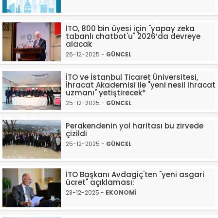
İTO, 800 bin üyesi için "yapay zeka
tabanlı chatbot'u" 2026’da devreye
alacak
26-12-2025 -
GÜNCEL
İTO ve İstanbul Ticaret Üniversitesi,
İhracat Akademisi ile "yeni nesil ihracat
uzmanı" yetiştirecek*
25-12-2025 -
GÜNCEL
Perakendenin yol haritası bu zirvede
çizildi
25-12-2025 -
GÜNCEL
İTO Başkanı Avdagiç'ten "yeni asgari
ücret" açıklaması:
23-12-2025 -
EKONOMİ