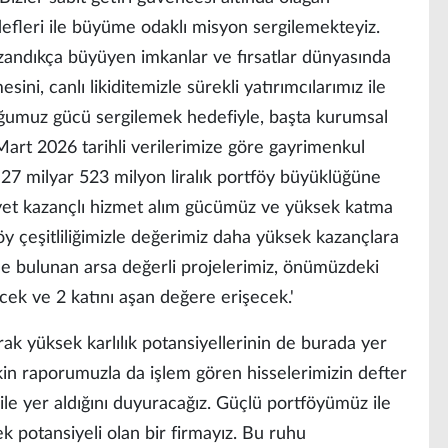
efleri ile büyüme odaklı misyon sergilemekteyiz.
azandıkça büyüyen imkanlar ve fırsatlar dünyasında
ini, canlı likiditemizle sürekli yatırımcılarımız ile
ğumuz gücü sergilemek hedefiyle, başta kurumsal
art 2026 tarihli verilerimize göre gayrimenkul
7 milyar 523 milyon liralık portföy büyüklüğüne
aliyet kazançlı hizmet alım gücümüz ve yüksek katma
öy çeşitliliğimizle değerimiz daha yüksek kazançlara
e bulunan arsa değerli projelerimiz, önümüzdeki
ek ve 2 katını aşan değere erişecek.'
rak yüksek karlılık potansiyellerinin de burada yer
işkin raporumuzla da işlem gören hisselerimizin defter
 ile yer aldığını duyuracağız. Güçlü portföyümüz ile
k potansiyeli olan bir firmayız. Bu ruhu