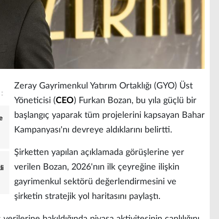
Zeray Gayrimenkul Yatırım Ortaklığı (GYO) Üst
Yöneticisi (
CEO
) Furkan Bozan, bu yıla güçlü bir
başlangıç yaparak tüm projelerini kapsayan Bahar
e
Kampanyası'nı devreye aldıklarını belirtti.
Şirketten yapılan açıklamada görüşlerine yer
verilen Bozan, 2026'nın ilk çeyreğine ilişkin
li
gayrimenkul sektörü değerlendirmesini ve
şirketin stratejik yol haritasını paylaştı.
ş verilerine bakıldığında piyasa aktivitesinin canlılığını