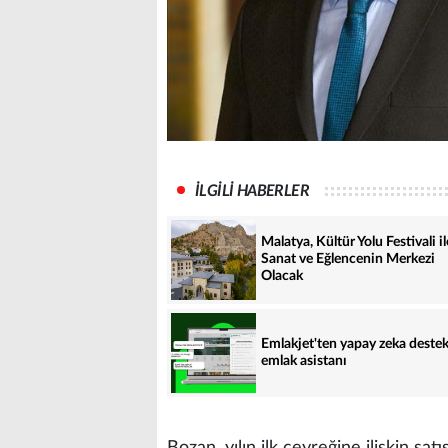
İLGİLİ HABERLER
Malatya, Kültür Yolu Festivali il
Sanat ve Eğlencenin Merkezi
Olacak
Emlakjet'ten yapay zeka destek
emlak asistanı
Bozan, yılın ilk çeyreğine ilişkin satı