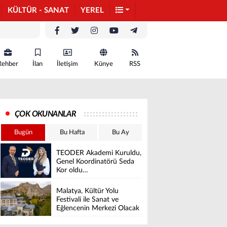
KÜLTÜR - SANAT
YEREL
Rehber
İlan
İletişim
Künye
RSS
ÇOK OKUNANLAR
Bugün
Bu Hafta
Bu Ay
TEODER Akademi Kuruldu,
Genel Koordinatörü Seda
Kor oldu…
Malatya, Kültür Yolu
Festivali ile Sanat ve
Eğlencenin Merkezi Olacak