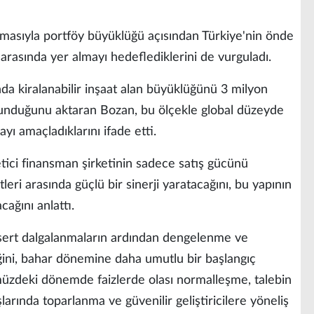
asıyla portföy büyüklüğü açısından Türkiye'nin önde
 arasında yer almayı hedeflediklerini de vurguladı.
nda kiralanabilir inşaat alan büyüklüğünü 3 milyon
unduğunu aktaran Bozan, bu ölçekle global düzeyde
ı amaçladıklarını ifade etti.
tici finansman şirketinin sadece satış gücünü
leri arasında güçlü bir sinerji yaratacağını, bu yapının
ağını anlattı.
ert dalgalanmaların ardından dengelenme ve
ğini, bahar dönemine daha umutlu bir başlangıç
müzdeki dönemde faizlerde olası normalleşme, talebin
şlarında toparlanma ve güvenilir geliştiricilere yöneliş