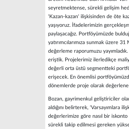
seyretmektense, sürekli gelişim hed
'Kazan-kazan' ilişkisinden de öte k
yaşıyoruz. İfadelerimizin gerçekleşmes
paylaşacağız. Portföyümüzde buldu
yatırımcılarımıza sunmak üzere 31 M
değerleme raporumuzu yayımladık. 2
eriştik. Projelerimiz ilerledikçe m
değerli orta üstü segmentteki portf
erişecek. En önemlisi portföyümüzd
dönemlerde proje olarak değerlenec
Bozan, gayrimenkul geliştiriciler ola
aldığını belirterek, 'Varsayımlara il
değerlerimize göre nasıl bir iskonto
sürekli takip edilmesi gereken yükse