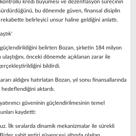
ı, kontrollü kredi büyümesi ve dezenflasyon sürecinin
 sürdürdüğünü, bu dönemde güven, finansal disiplin
 rekabette belirleyici unsur haline geldiğini anlattı.
aştık'
güçlendirildiğini belirten Bozan, şirketin 184 milyon
a ulaştığını, önceki dönemde açıklanan zarar ile
çekleştirildiğini bildirdi.
arı aldığını hatırlatan Bozan, yıl sonu finansallarında
 hedeflendiğini aktardı.
 yatırımcı güveninin güçlendirilmesinin temel
unları kaydetti:
uz. İlk sıralarda dinamik mekanizmalar ile sürekli
Bizler sabit getiri güvencesi altında olağan