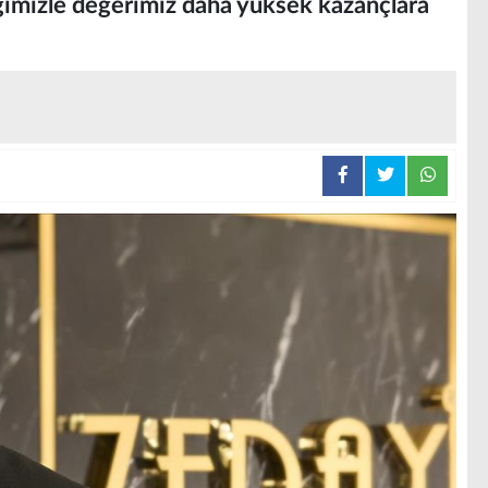
iğimizle değerimiz daha yüksek kazançlara