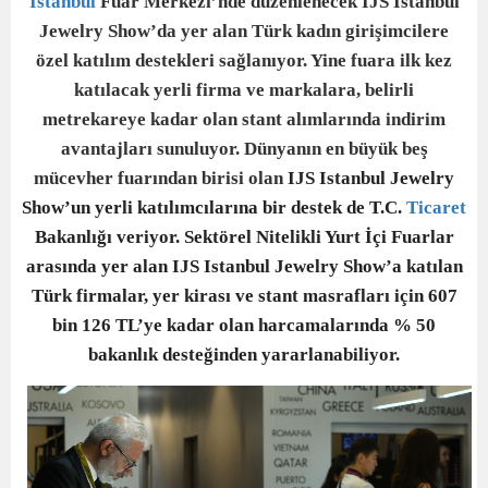
İstanbul
Fuar Merkezi’nde düzenlenecek IJS Istanbul
Jewelry Show’da yer alan Türk kadın girişimcilere
özel katılım destekleri sağlanıyor. Yine fuara ilk kez
katılacak yerli firma ve markalara, belirli
metrekareye kadar olan stant alımlarında indirim
avantajları sunuluyor. Dünyanın en büyük beş
mücevher fuarından birisi olan
IJS Istanbul Jewelry
Show’un yerli katılımcılarına bir destek de T.C.
Ticaret
Bakanlığı veriyor. Sektörel Nitelikli Yurt İçi Fuarlar
arasında yer alan IJS Istanbul Jewelry Show’a katılan
Türk firmalar,
yer kirası ve stant masrafları için 607
bin 126 TL’ye kadar olan harcamalarında % 50
bakanlık desteğinden yararlanabiliyor.