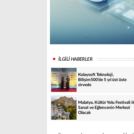
İLGİLİ HABERLER
Kolaysoft Teknoloji,
Bilişim500’de 5 yıl üst üste
zirvede
Malatya, Kültür Yolu Festivali il
Sanat ve Eğlencenin Merkezi
Olacak