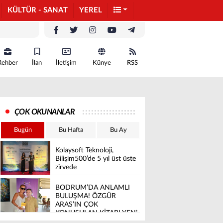
KÜLTÜR - SANAT
YEREL
Rehber
İlan
İletişim
Künye
RSS
ÇOK OKUNANLAR
Bugün
Bu Hafta
Bu Ay
Kolaysoft Teknoloji,
Bilişim500’de 5 yıl üst üste
zirvede
BODRUM’DA ANLAMLI
BULUŞMA! ÖZGÜR
ARAS’IN ÇOK
KONUŞULAN KİTABI YENi
BASKISINI TITANIC