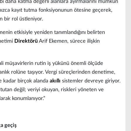
ibi daha katma değerli alanlara ayırmalarını mümkün
alnızca kayıt tutma fonksiyonunun ötesine geçerek,
 bir rol üstleniyor.
şmenin etkisiyle yeniden tanımlandığını belirten
netimi
Direktörü
Arif Ekemen, sürece ilişkin
ali müşavirlerin rutin iş yükünü önemli ölçüde
manlık rolüne taşıyor. Vergi süreçlerinden denetime,
ine kadar birçok alanda
akıllı
sistemler devreye giriyor.
utan değil; veriyi okuyan, riskleri yöneten ve
larak konumlanıyor.”
ğa geçiş