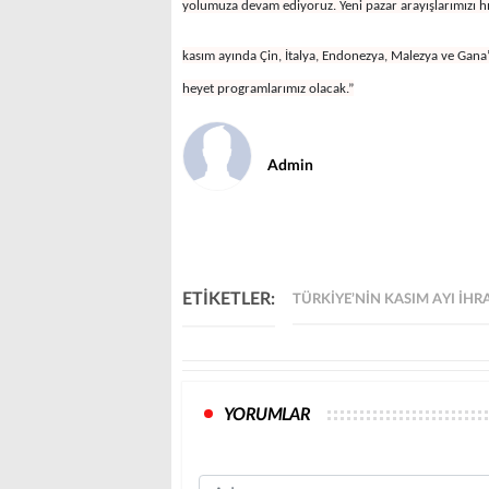
yolumuza devam ediyoruz. Yeni pazar arayışlarımızı
kasım ayında Çin, İtalya, Endonezya, Malezya ve Gana’da
heyet programlarımız olacak.”
Admin
ETİKETLER:
TÜRKIYE’NIN KASIM AYI IHR
YORUMLAR
Name