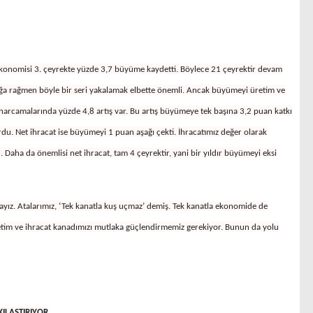
ekonomisi 3. çeyrekte yüzde 3,7 büyüme kaydetti. Böylece 21 çeyrektir devam
ğa rağmen böyle bir seri yakalamak elbette önemli. Ancak büyümeyi üretim ve
harcamalarında yüzde 4,8 artış var. Bu artış büyümeye tek başına 3,2 puan katkı
rdu. Net ihracat ise büyümeyi 1 puan aşağı çekti. İhracatımız değer olarak
. Daha da önemlisi net ihracat, tam 4 çeyrektir, yani bir yıldır büyümeyi eksi
ayız. Atalarımız, ‘Tek kanatla kuş uçmaz’ demiş. Tek kanatla ekonomide de
etim ve ihracat kanadımızı mutlaka güçlendirmemiz gerekiyor. Bunun da yolu
KILAŞTIRIYOR