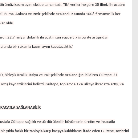
ktörümüz kasım ayını ekside tamamladı. TİM verilerine göre 38 ilimiz ihracatını
eli, Bursa, Ankara ve İzmir şeklinde sıralandı. Kasımda 1008 firmamız ilk kez
olar oldu.
erdi. 22,7 milyar dolarlık ihracatımızın yüzde 3,7’si parite artışından
 altında bir rakamla kasım ayını kapatacaktık.”
Birleşik Krallık, İtalya ve Irak
şeklinde sıralandığını bildiren Gültepe, 51
tış kaydettiklerini belirtti. Gültepe, toplamda 124 ülkeye ihracatta artış, 94
İHRACATLA SAĞLANABİLİR
tafa Gültepe, sağlıklı ve sürdürülebilir büyümenin üretim ve ihracatla
ir yılda farklı bir tabloyla karşı karşıya kaldıklarını ifade eden Gültepe, sözlerini