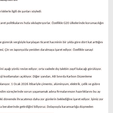
klerle ilgili de şunları söyledi:
aret politikalarını hızla sıkılaştırıyorlar. Özellikle G20 ülkelerinde korumacılığın
ümrük vergisiyle karşılaşan ticaret hacminin bir yılda göre dört kat arttığını
si, Çin ve Japonya’da yeniden daralmaya işaret ediyor. Özellikle sanayi
ni aşağı yönlü revize ediyor; orta vadede dış talebin zayıf kalacağı görülüyor.
loji kısıtlamaları açıklıyor. Diğer yandan, AB Sınırda Karbon Düzenleme
ıyor. 1 Ocak 2026 itibariyle çimento, alüminyum, elektrik, çelik ve gübre
slim süreçlerinde sorun yaşamamak adına firmalarımızın hazırlıklarını bu ay
 dönemde ihracatımızı daha zor günlerin beklediğine işaret ediyor. İşimiz zor
da beraberinde getirdiğini biliyoruz. Dolayısıyla karamsarlığa düşmeden