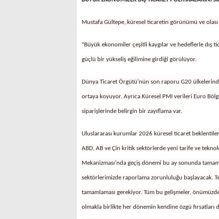
Mustafa Gültepe, küresel ticaretin görünümü ve olası ris
“Büyük ekonomiler çeşitli kaygılar ve hedeflerle dış tic
güçlü bir yükseliş eğilimine girdiği görülüyor.
Dünya Ticaret Örgütü’nün son raporu G20 ülkelerinde g
ortaya koyuyor. Ayrıca Küresel PMI verileri Euro Bölge
siparişlerinde belirgin bir zayıflama var.
Uluslararası kurumlar 2026 küresel ticaret beklentileri
ABD, AB ve Çin kritik sektörlerde yeni tarife ve tekno
Mekanizması’nda geçiş dönemi bu ay sonunda tamamlan
sektörlerimizde raporlama zorunluluğu başlayacak. Te
tamamlaması gerekiyor. Tüm bu gelişmeler, önümüzdeki
olmakla birlikte her dönemin kendine özgü fırsatları 