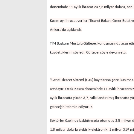
döneminde 11 aylık ihracat 247,2
milyar dolara, son 
Kasım ayı ihracat verileri Ticaret Bakanı Ömer Bolat v
Ankara’da açıklandı.
TİM Başkanı
Mustafa Gültepe, konuşmasında arzu ettik
kaydettiklerini söyledi. Gültepe, şöyle devam etti:
“Genel Ticaret Sistemi (GTS) kayıtlarına göre, kasımda
artıdayız. Ocak-Kasım döneminde 11 aylık
ihracatımız
aylık ihracatta yüzde 3,7,
yıllıklandırılmış
ihracatta yü
geleceğini tahmin ediyoruz.
Sektörler özelinde baktığımızda otomotiv 3,8
milyar d
1,5 milyar dolarla elektrik-elektronik, 1 milyar 319 mi