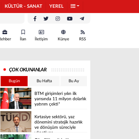
KÜLTÜR - SANAT
YEREL
Rehber
İlan
İletişim
Künye
RSS
ÇOK OKUNANLAR
Bugün
Bu Hafta
Bu Ay
BTM girişimleri yılın ilk
yarısında 11 milyon dolarlık
yatırım çekti*
Kırtasiye sektörü, yaz
dönemini stratejik hazırlık
ve dönüşüm süreciyle
yönetiyor