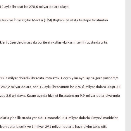
12 aylık ihracat ise 270,6 milyar dolara ulaştı.
e Türkiye İhracatçılar Meclisi (TİM) Başkanı Mustafa Gültepe tarafından
leri düzeyde olmasa da paritenin katkısıyla kasım ayı ihracatında artış
 22,7 milyar dolarlık ihracata imza attık. Geçen yılın aynı ayına göre yüzde 2,2
 247,2 milyar dolara, son 12 aylık ihracatımız ise 270,6
milyar dolara ulaştı. 11
zde 3,5 artıdayız. Kasım ayında hizmet ihracatımızın 9,9
milyar dolar civarında
olarla yine ilk sırada yer aldı. Otomotivi, 2,4
milyar dolarla kimyevi maddeler,
lyon dolarla çelik ve 1 milyar 291 milyon dolarla hazır giyim takip etti.