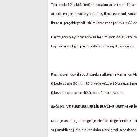
Toplamda 12 sektörümüz ihracatını
artırırken, 14 se
artırdı. En çok ihracat yapan beş ilimiz İstanbul, Koca
ihracat gerçekleştirdi. Birim ihracat değerimiz 1,66 d
Parite geçen ay ihracatımıza 843 milyon dolar
katkı v
kaynaklandı. Eğer parite katkısı olmasaydı, geçen yılın
Kasımda en çok ihracat yapılan ülkelerin Almanya, ABD, 
ülkede yüzde 50’nin, 95 ülkede yüzde 10’un üzerinde ar
ülkeye ihracatta ise düşüş olduğunu kaydetti.
SAĞLIKLI VE SÜRDÜRÜLEBİLİR BÜYÜME ÜRETİM VE 
Konuşmasında güncel gelişmeleri de değerlendiren Mus
sağlanabileceğinin bir kez daha altını çizdi. Ancak son b