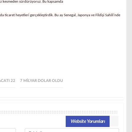
 hız kesmeden sürdürüyoruz. Bu kapsamda
 ticaret heyetleri gerçekleştirdik. Bu ay Senegal, Japonya ve Fildişi Sahili’nde
ACATI 22
7 MILYAR DOLAR OLDU
Website Yorumları
Email