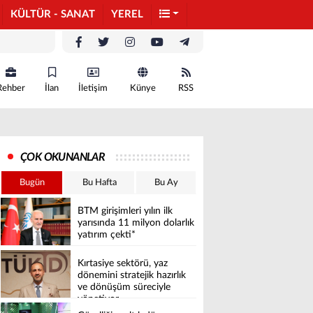
KÜLTÜR - SANAT
YEREL
Rehber
İlan
İletişim
Künye
RSS
ÇOK OKUNANLAR
Bugün
Bu Hafta
Bu Ay
BTM girişimleri yılın ilk
yarısında 11 milyon dolarlık
yatırım çekti*
Kırtasiye sektörü, yaz
dönemini stratejik hazırlık
ve dönüşüm süreciyle
yönetiyor