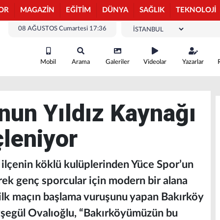
OR
MAGAZİN
EĞİTİM
DÜNYA
SAĞLIK
TEKNOLOJİ
08 AĞUSTOS Cumartesi 17:36
Mobil
Arama
Galeriler
Videolar
Yazarlar
nun Yıldız Kaynağı
çleniyor
 ilçenin köklü kulüplerinden Yüce Spor’un
rek genç sporcular için modern bir alana
k ilk maçın başlama vuruşunu yapan Bakırköy
yşegül Ovalıoğlu, “Bakırköyümüzün bu