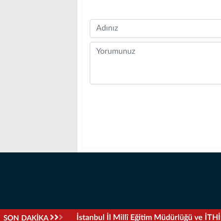
Name
Comment
Elektronik A.TR Sistemiyle İlk İhracat Ge
SON DAKİKA