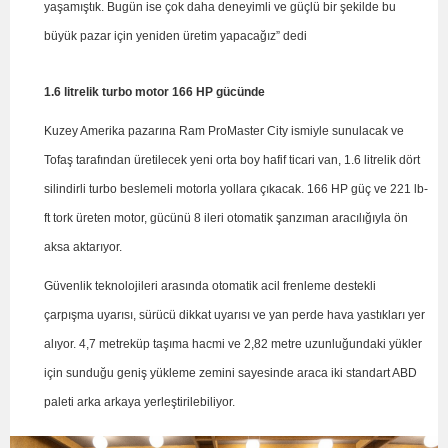
yaşamıştık. Bugün ise çok daha deneyimli ve güçlü bir şekilde bu
büyük pazar için yeniden üretim yapacağız” dedi
1.6 litrelik turbo motor 166 HP gücünde
Kuzey Amerika pazarına Ram ProMaster City ismiyle sunulacak ve
Tofaş tarafından üretilecek yeni orta boy hafif ticari van, 1.6 litrelik dört
silindirli turbo beslemeli motorla yollara çıkacak. 166 HP güç ve 221 lb-
ft tork üreten motor, gücünü 8 ileri otomatik şanzıman aracılığıyla ön
aksa aktarıyor.
Güvenlik teknolojileri arasında otomatik acil frenleme destekli
çarpışma uyarısı, sürücü dikkat uyarısı ve yan perde hava yastıkları yer
alıyor. 4,7 metreküp taşıma hacmi ve 2,82 metre uzunluğundaki yükler
için sunduğu geniş yükleme zemini sayesinde araca iki standart ABD
paleti arka arkaya yerleştirilebiliyor.