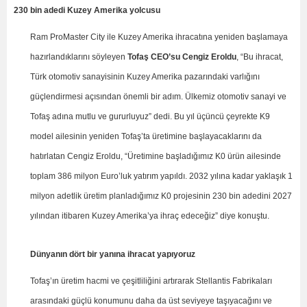
230 bin adedi Kuzey Amerika yolcusu
Ram ProMaster City ile Kuzey Amerika ihracatına yeniden başlamaya
hazırlandıklarını söyleyen
Tofaş CEO’su Cengiz Eroldu
, “Bu ihracat,
Türk otomotiv sanayisinin Kuzey Amerika pazarındaki varlığını
güçlendirmesi açısından önemli bir adım. Ülkemiz otomotiv sanayi ve
Tofaş adına mutlu ve gururluyuz” dedi. Bu yıl üçüncü çeyrekte K9
model ailesinin yeniden Tofaş’ta üretimine başlayacaklarını da
hatırlatan Cengiz Eroldu, “Üretimine başladığımız K0 ürün ailesinde
toplam 386 milyon Euro’luk yatırım yapıldı. 2032 yılına kadar yaklaşık 1
milyon adetlik üretim planladığımız K0 projesinin 230 bin adedini 2027
yılından itibaren Kuzey Amerika’ya ihraç edeceğiz” diye konuştu.
Dünyanın dört bir yanına ihracat yapıyoruz
Tofaş’ın üretim hacmi ve çeşitliliğini artırarak Stellantis Fabrikaları
arasındaki güçlü konumunu daha da üst seviyeye taşıyacağını ve