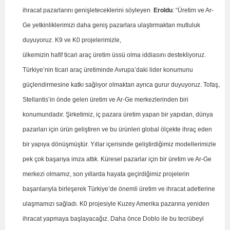
ihracat pazarlarını genişleteceklerini söyleyen
Eroldu
: “Üretim ve Ar-
Ge yetkinliklerimizi daha geniş pazarlara ulaştırmaktan mutluluk
duyuyoruz. K9 ve K0 projelerimizle,
ülkemizin hafif ticari araç üretim üssü olma iddiasını destekliyoruz.
Türkiye’nin ticari araç üretiminde Avrupa’daki lider konumunu
güçlendirmesine katkı sağlıyor olmaktan ayrıca gurur duyuyoruz. Tofaş,
Stellantis’in önde gelen üretim ve Ar-Ge merkezlerinden biri
konumundadır. Şirketimiz, iç pazara üretim yapan bir yapıdan, dünya
pazarları için ürün geliştiren ve bu ürünleri global ölçekte ihraç eden
bir yapıya dönüşmüştür. Yıllar içerisinde geliştirdiğimiz modellerimizle
pek çok başarıya imza attık. Küresel pazarlar için bir üretim ve Ar-Ge
merkezi olmamız, son yıllarda hayata geçirdiğimiz projelerin
başarılarıyla birleşerek Türkiye’de önemli üretim ve ihracat adetlerine
ulaşmamızı sağladı. K0 projesiyle Kuzey Amerika pazarına yeniden
ihracat yapmaya başlayacağız. Daha önce Doblo ile bu tecrübeyi