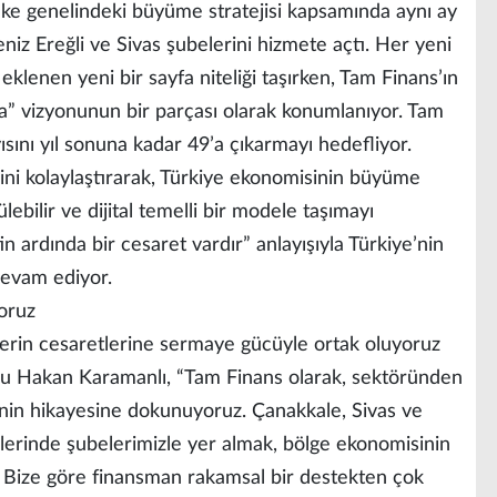
lke genelindeki büyüme stratejisi kapsamında aynı ay
iz Ereğli ve Sivas şubelerini hizmete açtı. Her yeni
 eklenen yeni bir sayfa niteliği taşırken, Tam Finans’ın
a” vizyonunun bir parçası olarak konumlanıyor. Tam
sını yıl sonuna kadar 49’a çıkarmayı hedefliyor.
ini kolaylaştırarak, Türkiye ekonomisinin büyüme
lebilir ve dijital temelli bir modele taşımayı
 ardında bir cesaret vardır” anlayışıyla Türkiye’nin
devam ediyor.
oruz
’lerin cesaretlerine sermaye gücüyle ortak oluyoruz
u Hakan Karamanlı, “Tam Finans olarak, sektöründen
enin hikayesine dokunuyoruz. Çanakkale, Sivas ve
lerinde şubelerimizle yer almak, bölge ekonomisinin
 Bize göre finansman rakamsal bir destekten çok