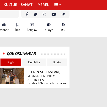
KÜLTÜR - SANAT
YEREL
Rehber
İlan
İletişim
Künye
RSS
ÇOK OKUNANLAR
Bugün
Bu Hafta
Bu Ay
FİLENİN SULTANLARI,
GLORIA SERENITY
RESORT EV
SAHİPLİĞİNDE BİR ARAYA
GELDİ