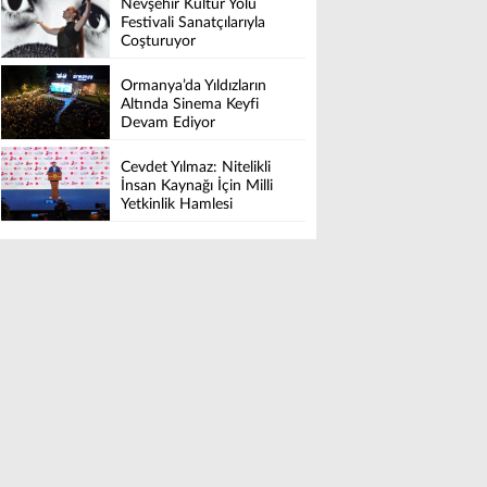
Nevşehir Kültür Yolu
LUXURY COLLECTION
Festivali Sanatçılarıyla
BODRUM’DA KUTLADI
Coşturuyor
Ormanya’da Yıldızların
Altında Sinema Keyfi
Devam Ediyor
Cevdet Yılmaz: Nitelikli
İnsan Kaynağı İçin Milli
Yetkinlik Hamlesi