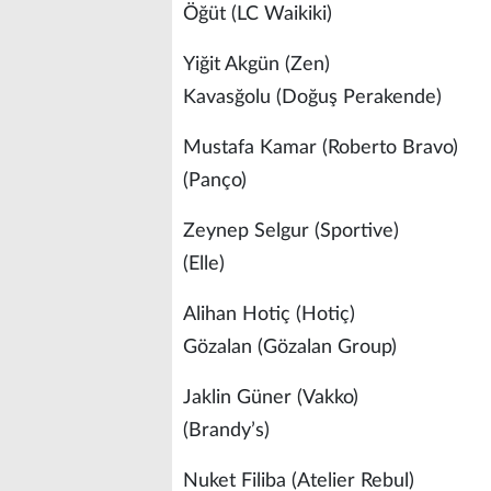
Öğüt (LC Waikiki)
Yiğit Akgün (Zen)
Kavasğolu (Doğuş Perakende)
Mustafa Kamar (Robert
(Panço)
Zeynep Selgur (Sportiv
(Elle)
Alihan Hotiç (Hotiç)
Gözalan (Gözalan Group)
Jaklin Güner (Vakko)
(Brandy’s)
Nuket Filiba (Atelier R