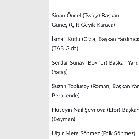
Sinan Öncel (Twigy) B
Güneş (Çift Geyik Karaca)
İsmail Kutlu (Gizia) Başkan
(TAB Gıda)
Serdar Sunay (Boyner) Baş
(Yataş)
Suzan Toplusoy (Roman) Ba
Perakende)
Hüseyin Nail Şeynova (Efor)
(Beymen)
Uğur Mete Sönmez (Fai