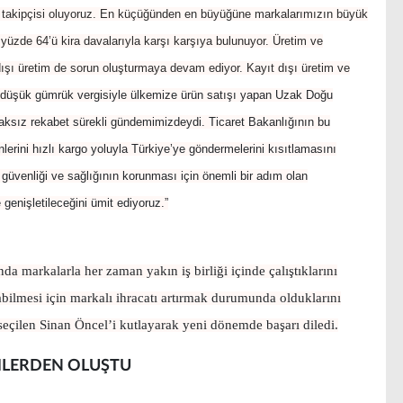
or, takipçisi oluyoruz. En küçüğünden en büyüğüne markalarımızın büyük
 yüzde 64’ü kira davalarıyla karşı karşıya bulunuyor. Üretim ve
 dışı üretim de sorun oluşturmaya devam ediyor. Kayıt dışı üretim ve
 d
üşük gümrük vergisiyle ülkemize ürün satışı yapan Uzak Doğu
haksız rekabet sürekli gündemimizdeydi. Ticaret Bakanlığının bu
lerini hızlı kargo yoluyla Türkiye’ye göndermelerini kısıtlamasını
güvenliği ve sağlığının korunması için önemli bir adım olan
enişletileceğini ümit ediyoruz.”
markalarla her zaman yakın iş birliği içinde çalıştıklarını
abilmesi için markalı ihracatı artırmak durumunda olduklarını
çilen Sinan Öncel’i kutlayarak yeni dönemde başarı diledi.
İMLERDEN OLUŞTU