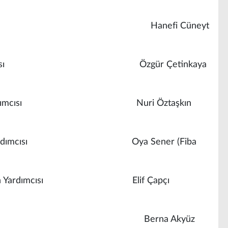
aşkan
Hanefi Cüneyt
 Yardımcısı
Özgür Çetinkaya
kan Yardımcısı
Nuri Öztaşkın
şkan Yardımcısı
Oya Sener (Fiba
 Başkan Yardımcısı
Elif Çapçı
k Sönmez)
Berna Akyüz