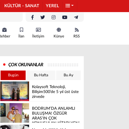
KÜLTÜR - SANAT
YEREL
Rehber
İlan
İletişim
Künye
RSS
ÇOK OKUNANLAR
Bugün
Bu Hafta
Bu Ay
Kolaysoft Teknoloji,
Bilişim500’de 5 yıl üst üste
zirvede
BODRUM’DA ANLAMLI
BULUŞMA! ÖZGÜR
ARAS’IN ÇOK
KONUŞULAN KİTABI YENi
BASKISINI TITANIC