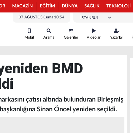
OR
MAGAZİN
EĞİTİM
DÜNYA
SAĞLIK
TEKNOLOJİ
07 AĞUSTOS Cuma 10:54
Mobil
Arama
Galeriler
Videolar
Yazarlar
 yeniden BMD
ldi
rkasını çatısı altında bulunduran Birleşmiş
aşkanlığına Sinan Öncel yeniden seçildi.