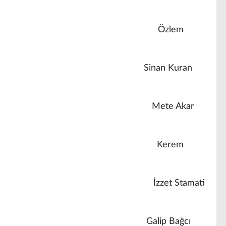
Özlem
o Bravo)
Sinan Kuran
e)
Mete Akar
Kerem
İzzet Stamati
ebul)
Galip Bağcı