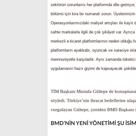
sektörün sorunlarını her platformda dile getiriy
bölümü için kira bir numaralı sorun. Üyelerimizin
Operasyonlarımızdaki maliyet artışları ile kayıt
sahte markalarla ilgili de çok şikâyet var. Ayrıca
merkezli e-ticaret platformlarının neden olduğu 
platformların ayakkabı, oyuncak ve saraciye ürün
memnuniyetle karşıladık. Aynı zamanda tüketici 
uygulamanın hazır giyimi de kapsayacak şekilde g
TİM Başkanı Mustafa Gültepe de konuşmasında 
söyledi. Türkiye’nin ihracat hedeflerine ulaş
vurgulayan Gültepe, yeniden BMD Başkanı se
BMD’NİN YENİ YÖNETİMİ ŞU İS