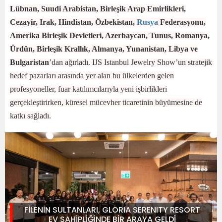
Lübnan, Suudi Arabistan, Birleşik Arap Emirlikleri,
Cezayir, Irak, Hindistan, Özbekistan,
Rusya
Federasyonu,
Amerika Birleşik Devletleri, Azerbaycan, Tunus, Romanya,
Ürdün, Birleşik Krallık, Almanya, Yunanistan, Libya ve
Bulgaristan
’dan ağırladı. IJS Istanbul Jewelry Show’un stratejik
hedef pazarları arasında yer alan bu ülkelerden gelen
profesyoneller, fuar katılımcılarıyla yeni işbirlikleri
gerçekleştirirken, küresel mücevher ticaretinin büyümesine de
katkı sağladı.
FİLENİN SULTANLARI, GLORIA SERENITY RESORT
EV SAHİPLİĞİNDE BİR ARAYA GELDİ