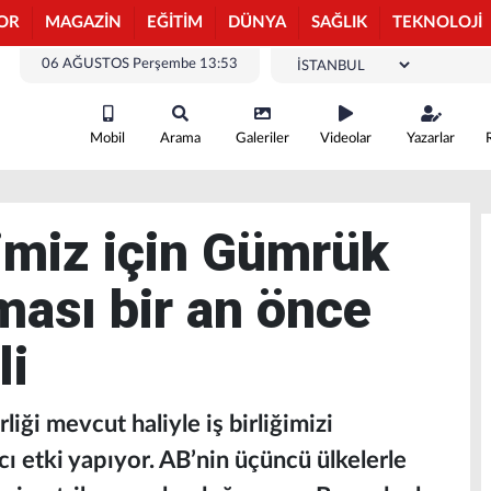
OR
MAGAZİN
EĞİTİM
DÜNYA
SAĞLIK
TEKNOLOJİ
06 AĞUSTOS Perşembe 13:53
Mobil
Arama
Galeriler
Videolar
Yazarlar
imiz için Gümrük
ması bir an önce
li
ği mevcut haliyle iş birliğimizi
ı etki yapıyor. AB’nin üçüncü ülkelerle