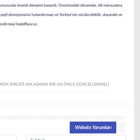
konusunda önemli deneyim kazandı. Önümüzdeki dönemde, AB mevzuatına
eşil dönüşümünü hızlandırmayı ve Türkiye'nin sürdürülebilir, dayanıklı ve
endirmeyi hedefliyoruz.
MRÜK BIRLIĞI ANLAŞMASI BIR AN ÖNCE GÜNCELLENMELI
Website Yorumları
Email