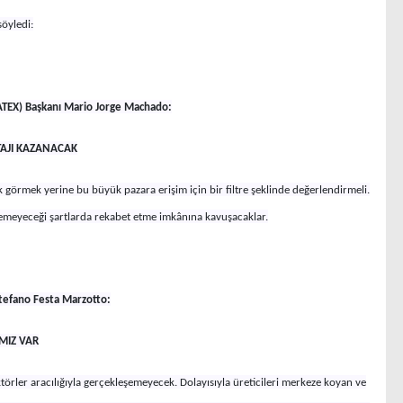
söyledi:
ATEX) Başkanı Mario Jorge Machado:
AJI KAZANACAK
ak görmek yerine bu büyük pazara erişim için bir filtre şeklinde değerlendirmeli.
işemeyeceği şartlarda rekabet etme imkânına kavuşacaklar.
Stefano Festa Marzotto:
IMIZ VAR
törler aracılığıyla gerçekleşemeyecek. Dolayısıyla üreticileri merkeze koyan ve