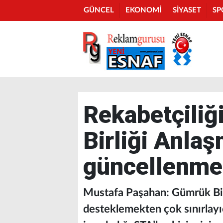
GÜNCEL
EKONOMİ
SİYASET
SP
Rekabetçiliğ
Birliği Anlaş
güncellenme
Mustafa Paşahan: Gümrük Birli
desteklemekten çok sınırlayıc