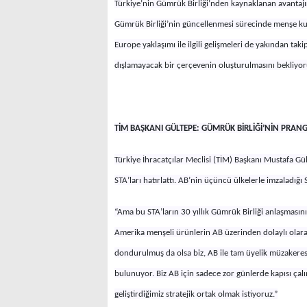
Türkiye’nin Gümrük Birliği’nden kaynaklanan avantajını 
Gümrük Birliği’nin güncellenmesi sürecinde menşe kur
Europe yaklaşımı ile ilgili gelişmeleri de yakından ta
dışlamayacak bir çerçevenin oluşturulmasını bekliyor
TİM BAŞKANI GÜLTEPE: GÜMRÜK BİRLİĞİ’NİN PRAN
Türkiye İhracatçılar Meclisi (TİM) Başkanı Mustafa G
STA’ları hatırlattı. AB’nin üçüncü ülkelerle imzaladığı 
“Ama bu STA’ların 30 yıllık Gümrük Birliği anlaşmasın
Amerika menşeli ürünlerin AB üzerinden dolaylı olarak
dondurulmuş da olsa biz, AB ile tam üyelik müzakeresi
bulunuyor. Biz AB için sadece zor günlerde kapısı çalın
geliştirdiğimiz stratejik ortak olmak istiyoruz.”