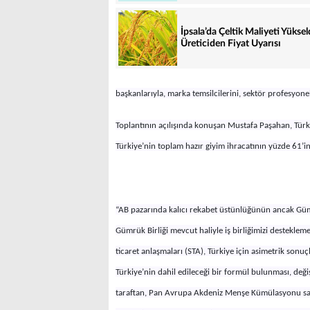
İpsala’da Çeltik Maliyeti Yüksel
Üreticiden Fiyat Uyarısı
başkanlarıyla, marka temsilcilerini, sektör profesyonell
Toplantının açılışında konuşan Mustafa Paşahan,
Türk
Türkiye’nin toplam hazır giyim ihracatının yüzde 61’ini
“AB pazarında kalıcı rekabet üstünlüğünün ancak Güm
Gümrük Birliği mevcut haliyle iş birliğimizi destekleme
ticaret anlaşmaları (STA), Türkiye için asimetrik so
Türkiye’nin dahil edileceği bir formül bulunması, de
taraftan, Pan Avrupa Akdeniz Menşe Kümülasyonu sayes