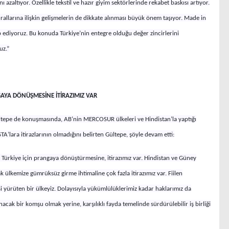
azaltıyor. Özellikle tekstil ve hazır giyim sektörlerinde rekabet baskısı artıyor.
allarına ilişkin gelişmelerin de dikkate alınması büyük önem taşıyor. Made in
kip ediyoruz. Bu konuda Türkiye’nin entegre olduğu değer zincirlerini
uz.”
GAYA DÖNÜŞMESİNE İTİRAZIMIZ VAR
ültepe de konuşmasında, AB’nin MERCOSUR ülkeleri ve Hindistan’la yaptığı
STA’lara itirazlarının olmadığını belirten Gültepe, şöyle devam etti:
ı Türkiye için prangaya dönüştürmesine, itirazımız var. Hindistan ve Güney
 ülkemize gümrüksüz girme ihtimaline çok fazla itirazımız var. Fiilen
 yürüten bir ülkeyiz. Dolayısıyla yükümlülüklerimiz kadar haklarımız da
acak bir komşu olmak yerine, karşılıklı fayda temelinde sürdürülebilir iş birliği