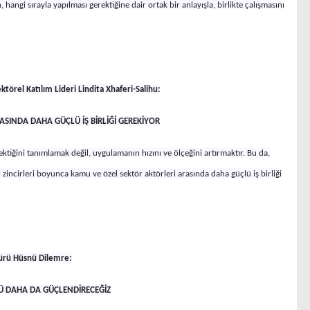
angi sırayla yapılması gerektiğine dair ortak bir anlayışla, birlikte çalışmasını
törel Katılım Lideri Lindita Xhaferi-Salihu:
SINDA DAHA GÜÇLÜ İŞ BİRLİĞİ GEREKİYOR
ktiğini tanımlamak değil, uygulamanın hızını ve ölçeğini artırmaktır. Bu da,
 zincirleri boyunca kamu ve özel sektör aktörleri arasında daha güçlü iş birliği
dürü Hüsnü Dilemre:
NÜ DAHA DA GÜÇLENDİRECEĞİZ