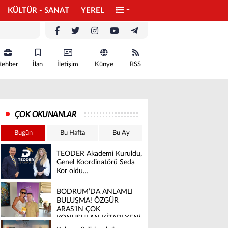
KÜLTÜR - SANAT
YEREL
Rehber
İlan
İletişim
Künye
RSS
ÇOK OKUNANLAR
Bugün
Bu Hafta
Bu Ay
TEODER Akademi Kuruldu,
Genel Koordinatörü Seda
Kor oldu…
BODRUM’DA ANLAMLI
BULUŞMA! ÖZGÜR
ARAS’IN ÇOK
KONUŞULAN KİTABI YENi
BASKISINI TITANIC