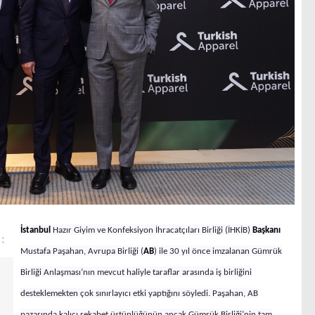
İstanbul
Hazır Giyim ve Konfeksiyon İhracatçıları Birliği (İHKİB)
Başkanı
Mustafa Paşahan, Avrupa Birliği (
AB
) ile 30 yıl önce imzalanan Gümrük
Birliği Anlaşması’nın mevcut haliyle taraflar arasında iş birliğini
desteklemekten çok sınırlayıcı etki yaptığını söyledi. Paşahan, AB
pazarında kalıcı rekabet üstünlüğünün ancak Gümrük Birliği’nin tam