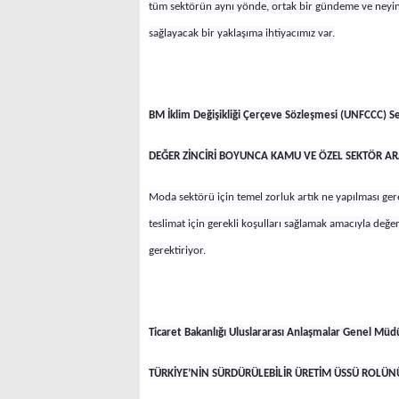
tüm sektörün aynı yönde, ortak bir gündeme ve neyin, h
sağlayacak bir yaklaşıma ihtiyacımız var.
BM İklim Değişikliği Çerçeve Sözleşmesi (UNFCCC) Sek
DEĞER ZİNCİRİ BOYUNCA KAMU VE ÖZEL SEKTÖR ARA
Moda sektörü için temel zorluk artık ne yapılması gere
teslimat için gerekli koşulları sağlamak amacıyla değer
gerektiriyor.
Ticaret Bakanlığı Uluslararası Anlaşmalar Genel Mü
TÜRKİYE’NİN SÜRDÜRÜLEBİLİR ÜRETİM ÜSSÜ ROLÜ