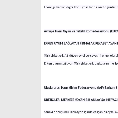
Etkinliğe katılan diğer konuşmacılar da özetle şunları 
Avrupa Hazır Giyim ve Tekstil Konfederasyonu (EUR
ERKEN UYUM SAĞLAYAN FİRMALAR REKABET AVANT
Türk şirketleri, AB düzenleyici çerçevesini engel olar
Erken uyum sağlayan Türk şirketleri, başkalarının er
Uluslararası Hazır Giyim Federasyonu (IAF) Başkanı 
ÜRETİCİLERİ MERKEZE KOYAN BİR ANLAYIŞA İHTİYAC
Sanayi dönüşümü, izolasyon içinde çalışan bireysel ak