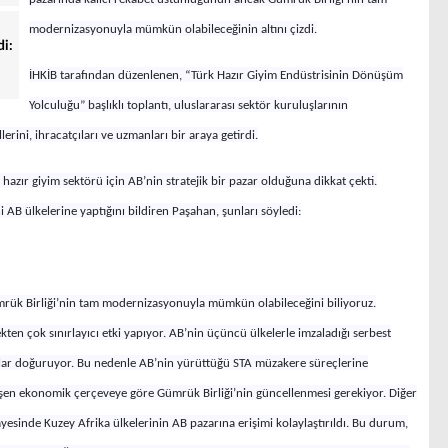
modernizasyonuyla mümkün olabileceğinin altını çizdi.
di:
İHKİB tarafından düzenlenen,
“Türk Hazır Giyim Endüstrisinin Dönüşüm
Yolculuğu” başlıklı toplantı, uluslararası sektör kuruluşlarının
erini, ihracatçıları ve uzmanları bir araya getirdi.
 hazır giyim sektörü için AB’nin stratejik bir pazar olduğuna dikkat çekti.
 AB ülkelerine yaptığını bildiren Paşahan, şunları söyledi:
rük Birliği’nin tam modernizasyonuyla mümkün olabileceğini biliyoruz.
kten çok sınırlayıcı etki yapıyor. AB’nin üçüncü ülkelerle imzaladığı serbest
nuçlar doğuruyor. Bu nedenle AB’nin yürüttüğü STA müzakere süreçlerine
ğişen ekonomik çerçeveye göre Gümrük Birliği’nin güncellenmesi gerekiyor. Diğer
inde Kuzey Afrika ülkelerinin AB pazarına erişimi kolaylaştırıldı. Bu durum,