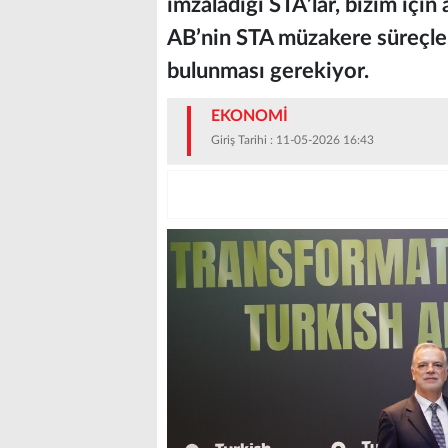
imzaladığı STA’lar, bizim içi
AB’nin STA müzakere süreçleri
bulunması gerekiyor.
EKONOMİ
Giriş Tarihi : 11-05-2026 16:43