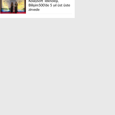
Kolaysoft Teknoloji,
LUXURY COLLECTION
Bilişim500’de 5 yıl üst üste
BODRUM’DA KUTLADI
zirvede