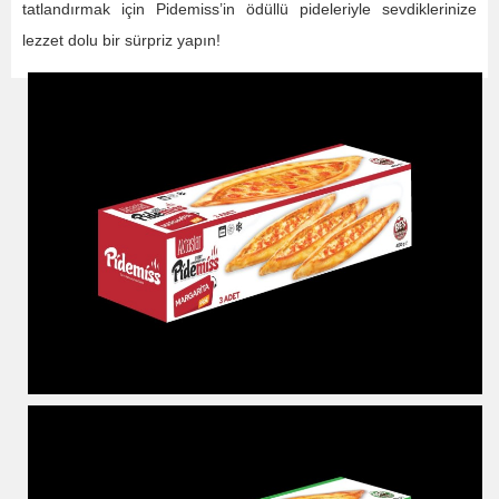
tatlandırmak için Pidemiss’in ödüllü pideleriyle sevdiklerinize
lezzet dolu bir sürpriz yapın!