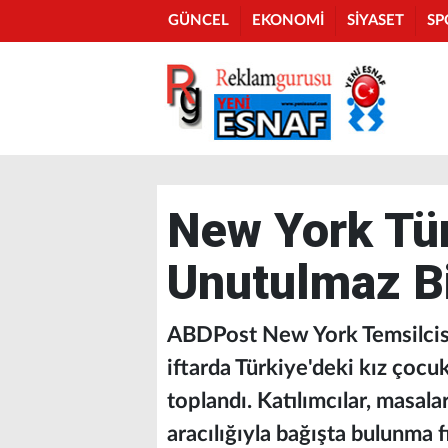
GÜNCEL
EKONOMİ
SİYASET
SP
New York Tür
Unutulmaz Bi
ABDPost New York Temsilcisi 
iftarda Türkiye'deki kız çocu
toplandı. Katılımcılar, masala
aracılığıyla bağışta bulunma fı