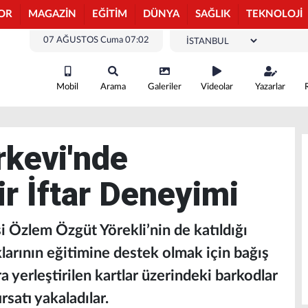
OR
MAGAZİN
EĞİTİM
DÜNYA
SAĞLIK
TEKNOLOJİ
07 AĞUSTOS Cuma 07:02
Mobil
Arama
Galeriler
Videolar
Yazarlar
kevi'nde
r İftar Deneyimi
Özlem Özgüt Yörekli’nin de katıldığı
klarının eğitimine destek olmak için bağış
ra yerleştirilen kartlar üzerindeki barkodlar
rsatı yakaladılar.