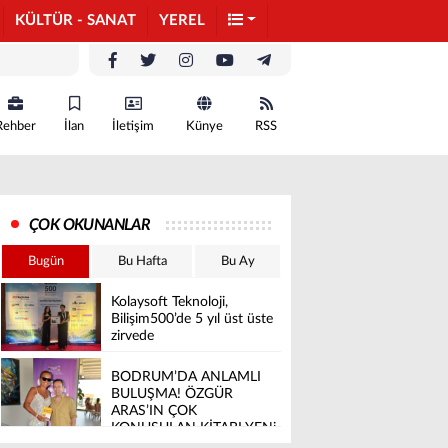
KÜLTÜR - SANAT
YEREL
Rehber
İlan
İletişim
Künye
RSS
ÇOK OKUNANLAR
Bugün
Bu Hafta
Bu Ay
Kolaysoft Teknoloji,
Bilişim500’de 5 yıl üst üste
zirvede
BODRUM’DA ANLAMLI
BULUŞMA! ÖZGÜR
ARAS’IN ÇOK
KONUŞULAN KİTABI YENi
BASKISINI TITANIC