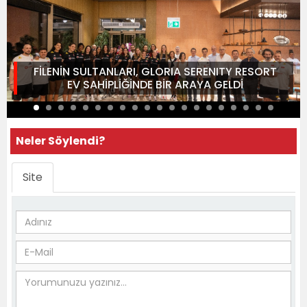
FİLENİN SULTANLARI, GLORIA SERENITY RESORT
EV SAHİPLİĞİNDE BİR ARAYA GELDİ
Neler Söylendi?
Site