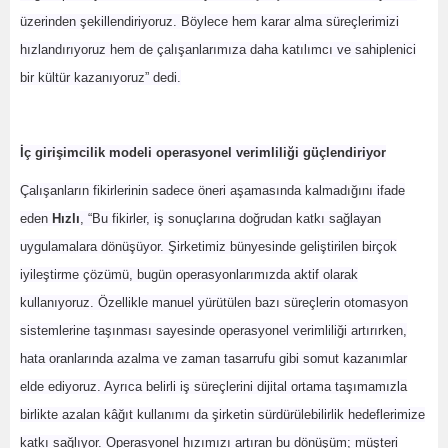
üzerinden şekillendiriyoruz. Böylece hem karar alma süreçlerimizi
hızlandırıyoruz hem de çalışanlarımıza daha katılımcı ve sahiplenici
bir kültür kazanıyoruz” dedi.
İç girişimcilik modeli operasyonel verimliliği güçlendiriyor
Çalışanların fikirlerinin sadece öneri aşamasında kalmadığını ifade
eden
Hızlı
, “Bu fikirler, iş sonuçlarına doğrudan katkı sağlayan
uygulamalara dönüşüyor. Şirketimiz bünyesinde geliştirilen birçok
iyileştirme çözümü, bugün operasyonlarımızda aktif olarak
kullanıyoruz. Özellikle manuel yürütülen bazı süreçlerin otomasyon
sistemlerine taşınması sayesinde operasyonel verimliliği artırırken,
hata oranlarında azalma ve zaman tasarrufu gibi somut kazanımlar
elde ediyoruz. Ayrıca belirli iş süreçlerini dijital ortama taşımamızla
birlikte azalan kâğıt kullanımı da şirketin sürdürülebilirlik hedeflerimize
katkı sağlıyor. Operasyonel hızımızı artıran bu dönüşüm; müşteri