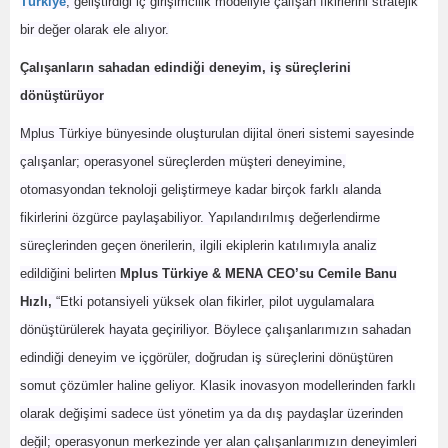
Türkiye
, geliştirdiği iç girişimcilik modeliyle çalışan fikirlerini stratejik
bir değer olarak ele alıyor.
Çalışanların sahadan edindiği deneyim, iş süreçlerini
dönüştürüyor
Mplus Türkiye bünyesinde oluşturulan dijital öneri sistemi sayesinde
çalışanlar; operasyonel süreçlerden müşteri deneyimine,
otomasyondan teknoloji geliştirmeye kadar birçok farklı alanda
fikirlerini özgürce paylaşabiliyor. Yapılandırılmış değerlendirme
süreçlerinden geçen önerilerin, ilgili ekiplerin katılımıyla analiz
edildiğini belirten
Mplus Türkiye & MENA CEO’su Cemile Banu
Hızlı,
“Etki potansiyeli yüksek olan fikirler, pilot uygulamalara
dönüştürülerek hayata geçiriliyor. Böylece çalışanlarımızın sahadan
edindiği deneyim ve içgörüler, doğrudan iş süreçlerini dönüştüren
somut çözümler haline geliyor. Klasik inovasyon modellerinden farklı
olarak değişimi sadece üst yönetim ya da dış paydaşlar üzerinden
değil; operasyonun merkezinde yer alan çalışanlarımızın deneyimleri