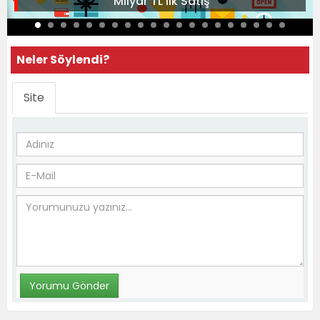
Milyar TL’lik Satış
Neler Söylendi?
Site