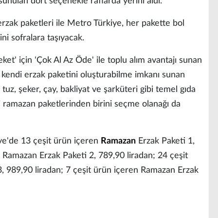
sunulan dört seçenekle raflarda yerini aldı.
rzak paketleri ile Metro Türkiye, her pakette bol
i sofralara taşıyacak.
et' için 'Çok Al Az Öde' ile toplu alım avantajı sunan
e kendi erzak paketini oluşturabilme imkanı sunan
 tuz, şeker, çay, bakliyat ve şarküteri gibi temel gıda
li ramazan paketlerinden birini seçme olanağı da
iye'de 13 çeşit ürün içeren
Ramazan
Erzak Paketi 1,
n Ramazan Erzak Paketi 2, 789,90 liradan; 24 çeşit
, 989,90 liradan; 7 çeşit ürün içeren Ramazan Erzak