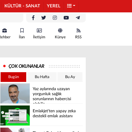
KÜLTÜR - SANAT
YEREL
Rehber
İlan
İletişim
Künye
RSS
ÇOK OKUNANLAR
Bugün
Bu Hafta
Bu Ay
Yaz aylarında uzayan
yorgunluk sağlık
sorunlarının habercisi
olabilir
Emlakjet'ten yapay zeka
destekli emlak asistanı