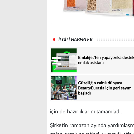
İLGİLİ HABERLER
Emlakjet'ten yapay zeka destek
emlak asistanı
Güzelliğin ışıltılı dünyası
BeautyEurasia için geri sayım
başladı
için de hazırlıklarını tamamladı.
Şirketin ramazan ayında yardımlaşm