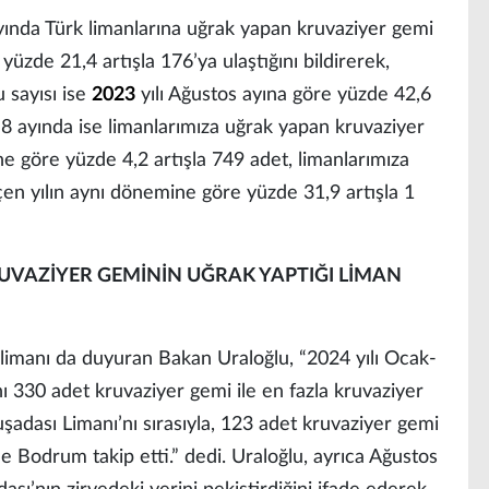
yında Türk limanlarına uğrak yapan kruvaziyer gemi
 yüzde 21,4 artışla 176’ya ulaştığını bildirerek,
 sayısı ise
2023
yılı Ağustos ayına göre yüzde 42,6
ilk 8 ayında ise limanlarımıza uğrak yapan kruvaziyer
ne göre yüzde 4,2 artışla 749 adet, limanlarımıza
çen yılın aynı dönemine göre yüzde 31,9 artışla 1
RUVAZİYER GEMİNİN UĞRAK YAPTIĞI LİMAN
3 limanı da duyuran Bakan Uraloğlu, “2024 yılı Ocak-
330 adet kruvaziyer gemi ile en fazla kruvaziyer
şadası Limanı’nı sırasıyla, 123 adet kruvaziyer gemi
le Bodrum takip etti.” dedi. Uraloğlu, ayrıca Ağustos