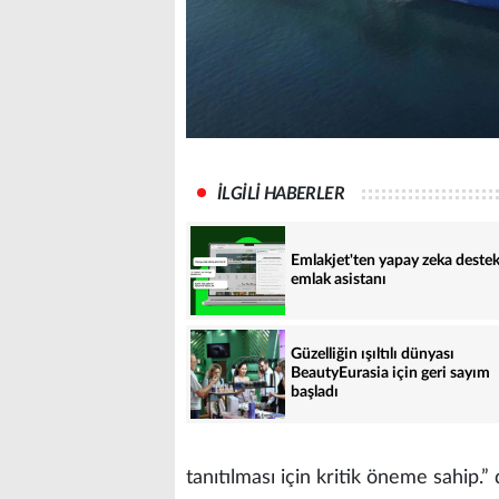
İLGİLİ HABERLER
Emlakjet'ten yapay zeka destek
emlak asistanı
Güzelliğin ışıltılı dünyası
BeautyEurasia için geri sayım
başladı
tanıtılması için kritik öneme sahip.” 