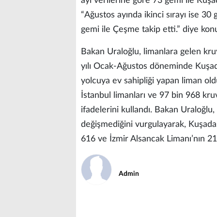
ayı verilerine göre 73 gemi ile Kuşad
“Ağustos ayında ikinci sırayı ise 30 g
gemi ile Çeşme takip etti.” diye kon
Bakan Uraloğlu, limanlara gelen kruv
yılı Ocak-Ağustos döneminde Kuşada
yolcuya ev sahipliği yapan liman oldu
İstanbul limanları ve 97 bin 968 kruv
ifadelerini kullandı. Bakan Uraloğlu,
değişmediğini vurgulayarak, Kuşadas
616 ve İzmir Alsancak Limanı’nın 21 b
Admin