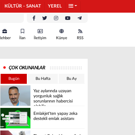
KÜLTÜR - SANAT
YEREL
Rehber
İlan
İletişim
Künye
RSS
ÇOK OKUNANLAR
Bugün
Bu Hafta
Bu Ay
Yaz aylarında uzayan
yorgunluk sağlık
sorunlarının habercisi
olabilir
Emlakjet'ten yapay zeka
destekli emlak asistanı