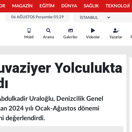
OR
MAGAZİN
EĞİTİM
DÜNYA
SAĞLIK
TEKNOLOJİ
06 AĞUSTOS Perşembe 05:29
Mobil
Arama
Galeriler
Videolar
Yazarlar
uvaziyer Yolculukta
dı
Abdulkadir Uraloğlu, Denizcilik Genel
nan 2024 yılı Ocak-Ağustos dönemi
ni değerlendirdi.