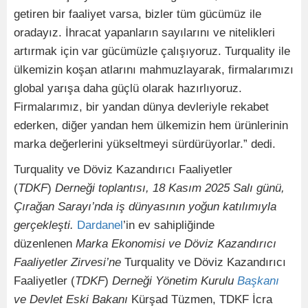
getiren bir faaliyet varsa, bizler tüm gücümüz ile
oradayız. İhracat yapanların sayılarını ve nitelikleri
artırmak için var gücümüzle çalışıyoruz. Turquality ile
ülkemizin koşan atlarını mahmuzlayarak, firmalarımızı
global yarışa daha güçlü olarak hazırlıyoruz.
Firmalarımız, bir yandan dünya devleriyle rekabet
ederken, diğer yandan hem ülkemizin hem ürünlerinin
marka değerlerini yükseltmeyi sürdürüyorlar.” dedi.
Turquality ve Döviz Kazandırıcı Faaliyetler
(
TDKF
)
Derneği toplantısı, 18 Kasım 2025 Salı günü,
Çırağan Sarayı’nda iş dünyasının yoğun katılımıyla
gerçekleşti.
Dardanel
’in ev sahipliğinde
düzenlenen
Marka Ekonomisi ve Döviz Kazandırıcı
Faaliyetler Zirvesi’ne
Turquality ve Döviz Kazandırıcı
Faaliyetler (
TDKF
)
Derneği Yönetim Kurulu
Başkanı
ve Devlet Eski Bakanı
Kürşad Tüzmen, TDKF İcra