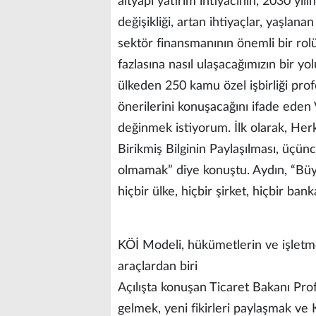
altyapı yatırım ihtiyacının, 2030 yılı
değişikliği, artan ihtiyaçlar, yaşla
sektör finansmanının önemli bir rol
fazlasına nasıl ulaşacağımızın bir y
ülkeden 250 kamu özel işbirliği profe
önerilerini konuşacağını ifade eden 
değinmek istiyorum. İlk olarak, Herk
Birikmiş Bilginin Paylaşılması, üçünc
olmamak” diye konuştu. Aydın, “Büyü
hiçbir ülke, hiçbir şirket, hiçbir b
KÖİ Modeli, hükümetlerin ve işletmel
araçlardan biri
Açılışta konuşan Ticaret Bakanı Prof
gelmek, yeni fikirleri paylaşmak ve K