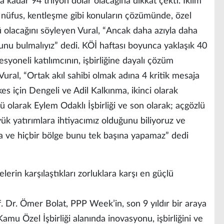
na kadar 94 trilyon dolar olacağına dikkat çekti. İklim
nan nüfus, kentleşme gibi konuların çözümünde, özel
ü olacağını söyleyen Vural, “Ancak daha azıyla daha
olunu bulmalıyız” dedi. KÖİ haftası boyunca yaklaşık 40
syoneli katılımcının, işbirliğine dayalı çözüm
Vural, “Ortak akıl sahibi olmak adına 4 kritik mesaja
es için Dengeli ve Adil Kalkınma, ikinci olarak
ü olarak Eylem Odaklı İşbirliği ve son olarak; açgözlü
k yatırımlara ihtiyacımız olduğunu biliyoruz ve
anka ve hiçbir bölge bunu tek başına yapamaz” dedi
erin karşılaştıkları zorluklara karşı en güçlü
. Dr. Ömer Bolat, PPP Week’in, son 9 yıldır bir araya
amu Özel İşbirliği alanında inovasyonu, işbirliğini ve