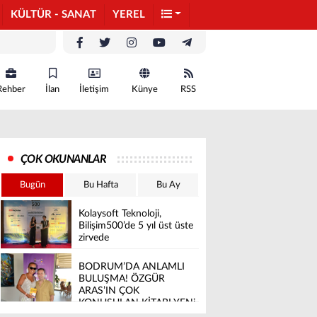
KÜLTÜR - SANAT
YEREL
Rehber
İlan
İletişim
Künye
RSS
ÇOK OKUNANLAR
Bugün
Bu Hafta
Bu Ay
Kolaysoft Teknoloji,
Bilişim500’de 5 yıl üst üste
zirvede
BODRUM’DA ANLAMLI
BULUŞMA! ÖZGÜR
ARAS’IN ÇOK
KONUŞULAN KİTABI YENi
BASKISINI TITANIC