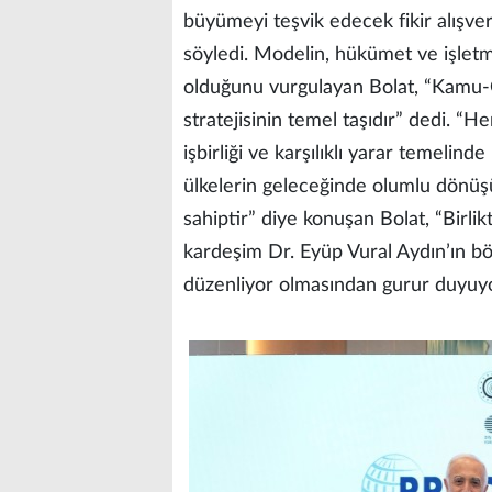
büyümeyi teşvik edecek fikir alışver
söyledi. Modelin, hükümet ve işletme
olduğunu vurgulayan Bolat, “Kamu-Öze
stratejisinin temel taşıdır” dedi. 
işbirliği ve karşılıklı yarar temelin
ülkelerin geleceğinde olumlu dönüş
sahiptir” diye konuşan Bolat, “Birli
kardeşim Dr. Eyüp Vural Aydın’ın b
düzenliyor olmasından gurur duyuy