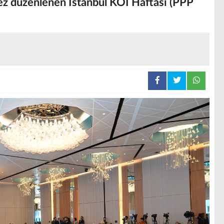
kez düzenlenen İstanbul KÖİ Haftası (PPP