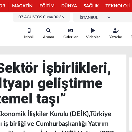
OR
MAGAZİN
EĞİTİM
DÜNYA
SAĞLIK
TEKNOLOJİ
07 AĞUSTOS Cuma 00:36
Mobil
Arama
Galeriler
Videolar
Yazarlar
ktör İşbirlikleri,
ltyapı geliştirme
 temel taşı”
konomik İlişkiler Kurulu (DEİK),Türkiye
 iş birliği ve Cumhurbaşkanlığı Yatırım