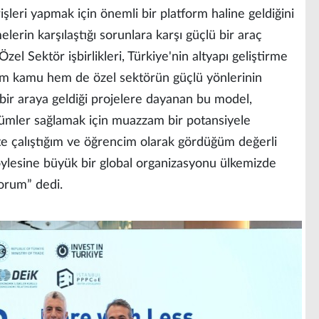
işleri yapmak için önemli bir platform haline geldiğini
lerin karşılaştığı sorunlara karşı güçlü bir araç
l Sektör işbirlikleri, Türkiye'nin altyapı geliştirme
“Hem kamu hem de özel sektörün güçlü yönlerinin
de bir araya geldiği projelere dayanan bu model,
ümler sağlamak için muazzam bir potansiyele
kte çalıştığım ve öğrencim olarak gördüğüm değerli
öylesine büyük bir global organizasyonu ülkemizde
orum” dedi.