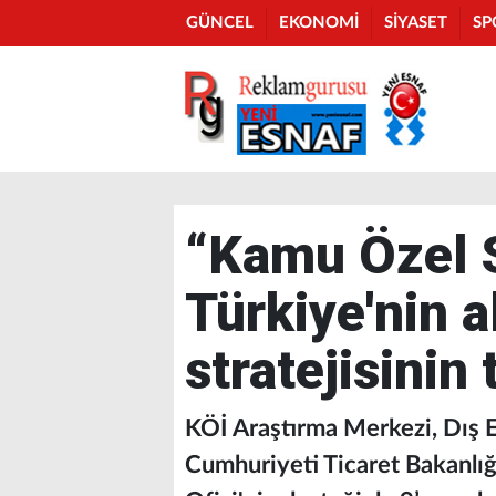
GÜNCEL
EKONOMİ
SİYASET
SP
“Kamu Özel Se
Türkiye'nin a
stratejisinin
KÖİ Araştırma Merkezi, Dış E
Cumhuriyeti Ticaret Bakanlığı