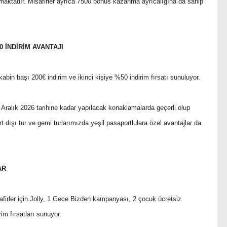
maktadır. Misafirler ayrıca 7500 bonus kazanma ayrıcalığına da sahip
50 İNDİRİM AVANTAJI
kabin başı 200€ indirim ve ikinci kişiye %50 indirim fırsatı sunuluyor.
ralık 2026 tarihine kadar yapılacak konaklamalarda geçerli olup
urt dışı tur ve gemi turlarımızda yeşil pasaportlulara özel avantajlar da
AR
firler için Jolly, 1 Gece Bizden kampanyası, 2 çocuk ücretsiz
 fırsatları sunuyor.