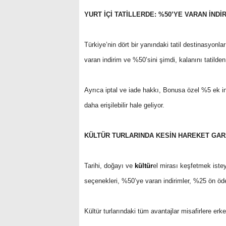
YURT İÇİ TATİLLERDE: %50’YE VARAN İND
Türkiye’nin dört bir yanındaki tatil destinasyonla
varan indirim ve %50’sini şimdi, kalanını tatild
Ayrıca iptal ve iade hakkı, Bonusa özel %5 ek indi
daha erişilebilir hale geliyor.
KÜLTÜR TURLARINDA KESİN HAREKET GARA
Tarihi, doğayı ve
kültür
el mirası keşfetmek isteye
seçenekleri, %50’ye varan indirimler, %25 ön öd
Kültür turlarındaki tüm avantajlar misafirlere er