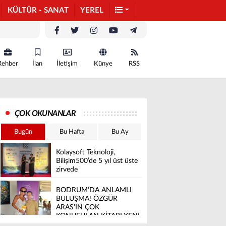
KÜLTÜR - SANAT
YEREL
Rehber
İlan
İletişim
Künye
RSS
ÇOK OKUNANLAR
Bugün
Bu Hafta
Bu Ay
Kolaysoft Teknoloji,
Bilişim500’de 5 yıl üst üste
zirvede
BODRUM’DA ANLAMLI
BULUŞMA! ÖZGÜR
ARAS’IN ÇOK
KONUŞULAN KİTABI YENi
BASKISINI TITANIC