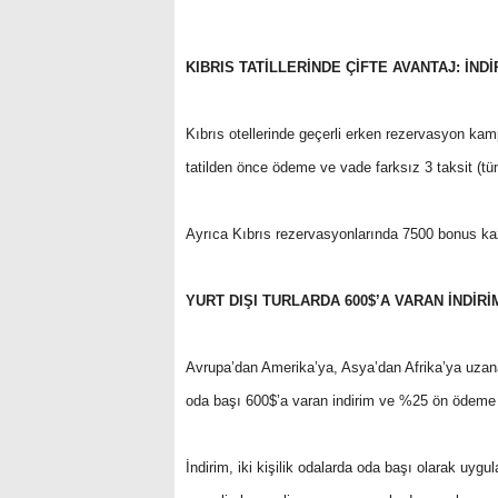
KIBRIS TATİLLERİNDE ÇİFTE AVANTAJ: İNDİ
Kıbrıs otellerinde geçerli erken rezervasyon kam
tatilden önce ödeme ve vade farksız 3 taksit (tüm 
Ayrıca Kıbrıs rezervasyonlarında 7500 bonus kazan
YURT DIŞI TURLARDA 600$’A VARAN İNDİRİ
Avrupa’dan Amerika’ya, Asya’dan Afrika’ya uzana
oda başı 600$’a varan indirim ve %25 ön ödeme 
İndirim, iki kişilik odalarda oda başı olarak u