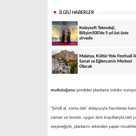
İLGİLİ HABERLER
Kolaysoft Teknoloji,
Bilişim500’de 5 yıl üst üste
zirvede
Malatya, Kültür Yolu Festivali il
Sanat ve Eğlencenin Merkezi
Olacak
mutluluğunu
şimdiden planlama imkânı sunuyo
“Şimdi al, sonra öde” anlayışıyla hazırlanan kamp
zaman ve tesiste, uygun alım koşullarıyla tatil 
seçeneğiyle, planlarını erkenden yapan misafirle