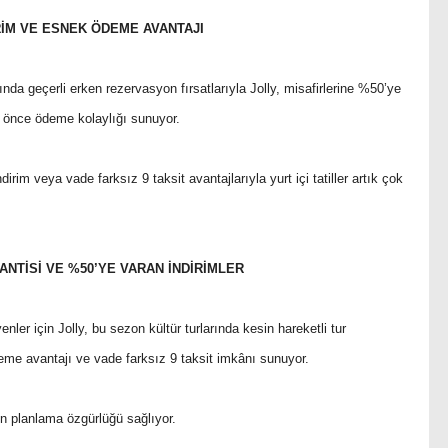
İRİM VE ESNEK ÖDEME AVANTAJI
rında geçerli erken rezervasyon fırsatlarıyla Jolly, misafirlerine %50’ye
en önce ödeme kolaylığı sunuyor.
rim veya vade farksız 9 taksit avantajlarıyla yurt içi tatiller artık çok
NTİSİ VE %50’YE VARAN İNDİRİMLER
nler için Jolly, bu sezon kültür turlarında kesin hareketli tur
eme avantajı ve vade farksız 9 taksit imkânı sunuyor.
ken planlama özgürlüğü sağlıyor.