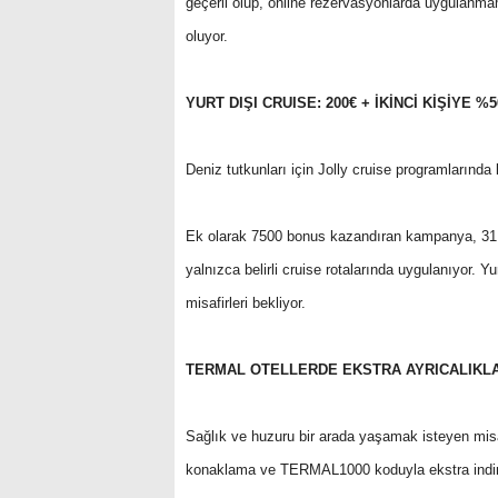
geçerli olup, online rezervasyonlarda uygulanma
oluyor.
YURT DIŞI CRUISE: 200€ + İKİNCİ KİŞİYE %
Deniz tutkunları için Jolly cruise programlarında 
Ek olarak 7500 bonus kazandıran kampanya, 31 A
yalnızca belirli cruise rotalarında uygulanıyor. Y
misafirleri bekliyor.
TERMAL OTELLERDE EKSTRA AYRICALIKL
Sağlık ve huzuru bir arada yaşamak isteyen misa
konaklama ve TERMAL1000 koduyla ekstra indirim