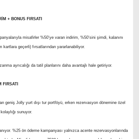
RİM + BONUS FIRSATI
panyalarıyla misafirler %50’ye varan indirim, %50’sini şimdi, kalanını
kartlara geçerli) fırsatlarından yararlanabiliyor.
ma ayrıcalığı da tatil planlarını daha avantajlı hale getiriyor.
M FIRSATI
n geniş Jolly yurt dışı tur portföyü, erken rezervasyon dönemine özel
kolaylığı sunuyor.
ygulanıyor. %25 ön ödeme kampanyası yalnızca acente rezervasyonlarında