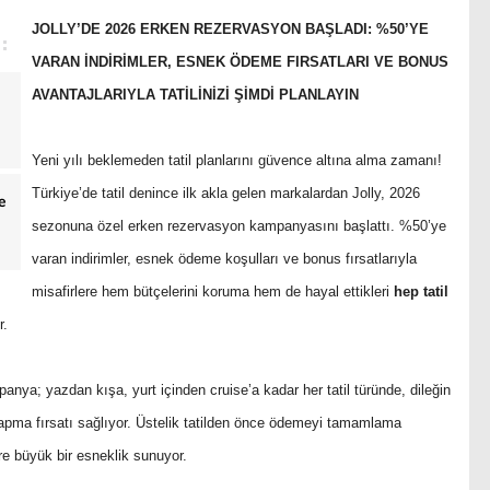
JOLLY’DE 2026 ERKEN REZERVASYON BAŞLADI: %50’YE
VARAN İNDİRİMLER, ESNEK ÖDEME FIRSATLARI VE BONUS
AVANTAJLARIYLA TATİLİNİZİ ŞİMDİ PLANLAYIN
Yeni yılı beklemeden tatil planlarını güvence altına alma zamanı!
Türkiye’de tatil denince ilk akla gelen markalardan Jolly, 2026
e
sezonuna özel erken rezervasyon kampanyasını başlattı. %50’ye
varan indirimler, esnek ödeme koşulları ve bonus fırsatlarıyla
misafirlere hem bütçelerini koruma hem de hayal ettikleri
hep tatil
r.
anya; yazdan kışa, yurt içinden cruise’a kadar her tatil türünde, dileğin
yapma fırsatı sağlıyor. Üstelik tatilden önce ödemeyi tamamlama
re büyük bir esneklik sunuyor.