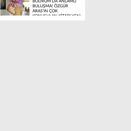
BODRUM’DA ANLAMLI
BULUŞMA! ÖZGÜR
ARAS’IN ÇOK
KONUŞULAN KİTABI YENi
BASKISINI TITANIC
LUXURY COLLECTION
BODRUM’DA KUTLADI