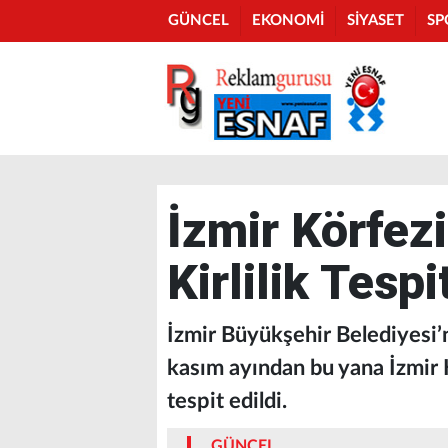
GÜNCEL
EKONOMİ
SİYASET
SP
İzmir Körfez
Kirlilik Tespi
İzmir Büyükşehir Belediyesi’n
kasım ayından bu yana İzmir K
tespit edildi.
GÜNCEL