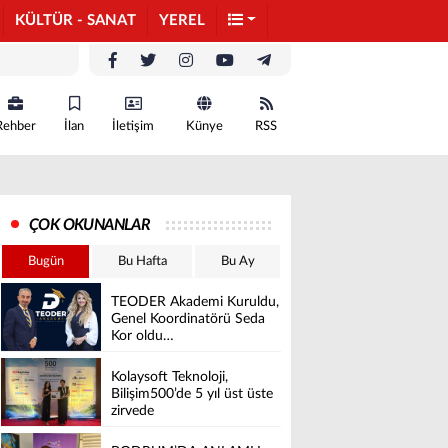
KÜLTÜR - SANAT
YEREL
Rehber
İlan
İletişim
Künye
RSS
ÇOK OKUNANLAR
Bugün
Bu Hafta
Bu Ay
TEODER Akademi Kuruldu,
Genel Koordinatörü Seda
Kor oldu…
Kolaysoft Teknoloji,
Bilişim500’de 5 yıl üst üste
zirvede