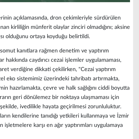
erinin açıklamasında, dron çekimleriyle sürdürülen
nan kirliliğin münferit olaylar zinciri olmadığını; aksine
çası olduğunu ortaya koyduğu belirtildi.
 somut kanıtlara rağmen denetim ve yaptırım
ar hakkında caydırıcı cezai işlemler uygulamaması,
aret verdiğine dikkati çekilirken, "Cezai yaptırım
zel eko sistemimiz üzerindeki tahribatı artırmakta,
min hazırlamakta, çevre ve halk sağlığını ciddi boyutta
rarın geri dönülemez bir noktaya ulaşmaması için
r şekilde, ivedilikle hayata geçirilmesi zorunluluktur.
nların kendilerine tanıdığı yetkileri kullanmaya ve İzmir
ren işletmelere karşı en ağır yaptırımları uygulamaya