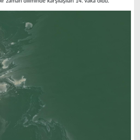
ir zaman diliminde karşılaşılan 14. vaka oldu.