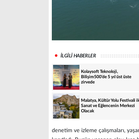
İLGİLİ HABERLER
Kolaysoft Teknoloji,
Bilişim500’de 5 yıl üst üste
zirvede
Malatya, Kültür Yolu Festivali il
Sanat ve Eğlencenin Merkezi
Olacak
denetim ve izleme çalışmaları, yaşana