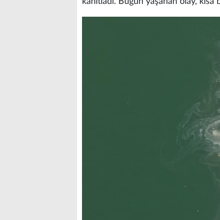
kanıtladı. Bugün yaşanan olay, kısa b