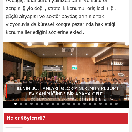
Avdagiç, İstanbul'un yalnızca tarihi ve kültürel
zenginliğiyle değil, stratejik konumu, erişilebilirliği,
güçlü altyapısı ve sektör paydaşlarının ortak
vizyonuyla da küresel kongre pazarında hak ettiği
konuma ilerlediğini sözlerine ekledi.
FİLENİN SULTANLARI, GLORIA SERENITY RESORT
EV SAHİPLİĞİNDE BİR ARAYA GELDİ
Neler Söylendi?