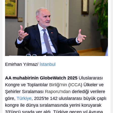
Emirhan Yılmaz/
İstanbul
AA muhabirinin GlobeWatch 2025
Uluslararası
Kongre ve Toplantılar
Birliği'nin
(
ICCA
) Ülkeler ve
Şehirler Sıralaması
Raporu'ndan
derlediği verilere
göre,
Türkiye
, 2025'te 142 uluslararası büyük çaplı
kongre ile dünya sıralamasında yerini koruyarak
33'üncü sırada yer aldı. Türkiye geçen yıl Avrupa