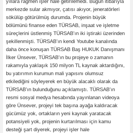
yıllara rağmen işler hale getirilemedi. Bugün itibarıyla
merkezde sular akmıyor, çatısı akıyor, jeneratörleri
sökülüp götürülmüş durumda. Projenin büyük
bölümünü finanse eden TÜRSAB, inşaat ve işletme
süreçlerini üstlenmiş TÜRSAB’ın iki iştiraki üzerinden
şekillenmişti. TÜRSAB’ın kendi Youtube kanalında
daha önce konuşan TÜRSAB Baş HUKUK Danışmanı
İlker Ünsever, TÜRSAB’ın bu projeye o zamanın
rakamıyla yaklaşık 150 milyon TL kaynak aktardığını,
bu yatırımın kurumun mali yapısını olumsuz
etkilediğini söyleyerek en büyük alacaklı olarak da
TÜRSAB’ın bulunduğunu açıklamıştı. TÜRSAB’ın
resmi sosyal medya hesabında yayınlanan videoya
göre Ünsever, projeyi tek başına ayağa kaldıracak
gücümüz yok, ortakların yeni kaynak yaratacak
potansiyeli yok, projenin kurtarılması için kamu
desteği şart diyerek, projeyi işler hale