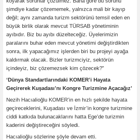
koyarak sorunlar çözülmez. Bana göre bu sorunu
şimdiye kadar çözememek, yalnızca mali bir kayıp
değil; aynı zamanda turizm sektörünü temsil eden en
büyük birlik olarak mevcut TÜRSAB yönetiminin
ayıbıdır. Biz bu ayıbı düzelteceğiz. Üyelerimizin
paralarını buhar eden mevcut yönetimi değiştirdikten
sonra, ilk yapacağımız işlerden biri bu projeyi ayağa
kaldırmak olacak. Bizler turizmciyiz, sektörün
içindeyiz, biz çözemezsek kim çözecek?”
‘Dünya Standartlarındaki KOMER’i Hayata
Geçirerek Kuşadası’nı Kongre Turizmine Açacağız’
Nezih Hacıalioğlu KOMER’in en hızlı şekilde hayata
geçireceklerini, Kuşadası ve İzmir’in kongre turizmine
ciddi katkıda bulunacaklarını hatta Ege’de turizmin
kaderini değiştireceğini söyledi.
Hacıalioğlu sözlerine şöyle devam etti.