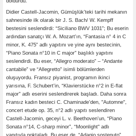
doldurdu.
Didier Castell-Jacomin, Gümüşlük’teki tarihi mekanın
sahnesinde ilk olarak bir J. S. Bach/ W. Kempff
bestesini seslendirdi: “Siciliano BWV 1031”; Bu eserin
ardından sanatçı W. A. Mozart’ın, “Fantasia n° 4 in C
minor, K. 475” adlı yapıtını ve yine aynı bestecinin,
“Piano Sonata n°10 in C major” başlıklı yapıtını
seslendirdi. Bu eser, “Allegro moderato” – “Andante
cantabile” ve “Allegretto” isimli bölümlerden
oluşuyordu. Fransız piyanist, programın ikinci
yarısına, F. Schubert’in, “Klavierstücke n°2 in E-flat
major” adlı eserini seslendirerek başladı. Daha sonra
Fransız kadın besteci C. Chaminade’den, "Automne",
concert etude op. 35, n°2 adlı yapıtı seslendiren
Castell-Jacomin, geceyi L. v. Beethoven’un, “Piano
Sonata n°14, C-sharp minor”, “Moonlight" adlı
yapıtıyla noktaladı. Bu eser de, “Adagio sostenuto”,