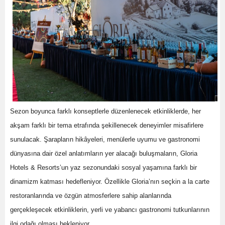
Sezon boyunca farklı konseptlerle düzenlenecek etkinliklerde, her
akşam farklı bir tema etrafında şekillenecek deneyimler misafirlere
sunulacak. Şarapların hikâyeleri, menülerle uyumu ve gastronomi
dünyasına dair özel anlatımların yer alacağı buluşmaların, Gloria
Hotels & Resorts’un yaz sezonundaki sosyal yaşamına farklı bir
dinamizm katması hedefleniyor. Özellikle Gloria’nın seçkin a la carte
restoranlarında ve özgün atmosferlere sahip alanlarında
gerçekleşecek etkinliklerin, yerli ve yabancı gastronomi tutkunlarının
ilgi odağı olması bekleniyor.