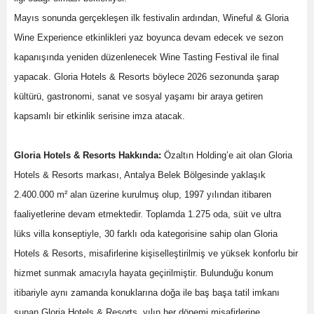
Mayıs sonunda gerçekleşen ilk festivalin ardından, Wineful & Gloria
Wine Experience etkinlikleri yaz boyunca devam edecek ve sezon
kapanışında yeniden düzenlenecek Wine Tasting Festival ile final
yapacak. Gloria Hotels & Resorts böylece 2026 sezonunda şarap
kültürü, gastronomi, sanat ve sosyal yaşamı bir araya getiren
kapsamlı bir etkinlik serisine imza atacak.
Gloria Hotels & Resorts Hakkında:
Özaltın Holding’e ait olan Gloria
Hotels & Resorts markası, Antalya Belek Bölgesinde yaklaşık
2.400.000 m² alan üzerine kurulmuş olup, 1997 yılından itibaren
faaliyetlerine devam etmektedir. Toplamda 1.275 oda, süit ve ultra
lüks villa konseptiyle, 30 farklı oda kategorisine sahip olan Gloria
Hotels & Resorts, misafirlerine kişiselleştirilmiş ve yüksek konforlu bir
hizmet sunmak amacıyla hayata geçirilmiştir. Bulunduğu konum
itibariyle aynı zamanda konuklarına doğa ile baş başa tatil imkanı
sunan Gloria Hotels & Resorts, yılın her dönemi misafirlerine