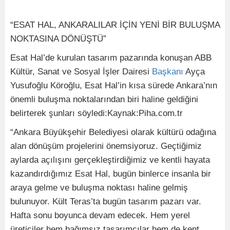
“ESAT HAL, ANKARALILAR İÇİN YENİ BİR BULUŞMA
NOKTASINA DÖNÜŞTÜ”
Esat Hal’de kurulan tasarım pazarında konuşan ABB
Kültür, Sanat ve Sosyal İşler Dairesi
Başkanı
Ayça
Yusufoğlu Köroğlu, Esat Hal’in kısa sürede Ankara’nın
önemli buluşma noktalarından biri haline geldiğini
belirterek şunları söyledi:Kaynak:Piha.com.tr
“Ankara Büyükşehir Belediyesi olarak kültürü odağına
alan dönüşüm projelerini önemsiyoruz. Geçtiğimiz
aylarda açılışını gerçekleştirdiğimiz ve kentli hayata
kazandırdığımız Esat Hal, bugün binlerce insanla bir
araya gelme ve buluşma noktası haline gelmiş
bulunuyor. Kült Teras’ta bugün tasarım pazarı var.
Hafta sonu boyunca devam edecek. Hem yerel
üreticiler hem bağımsız tasarımcılar hem de kent