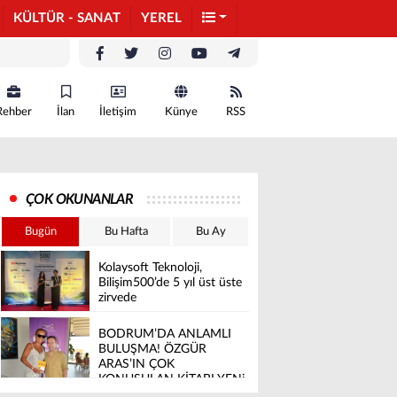
KÜLTÜR - SANAT
YEREL
Rehber
İlan
İletişim
Künye
RSS
ÇOK OKUNANLAR
Bugün
Bu Hafta
Bu Ay
Kolaysoft Teknoloji,
Bilişim500’de 5 yıl üst üste
zirvede
BODRUM’DA ANLAMLI
BULUŞMA! ÖZGÜR
ARAS’IN ÇOK
KONUŞULAN KİTABI YENi
BASKISINI TITANIC