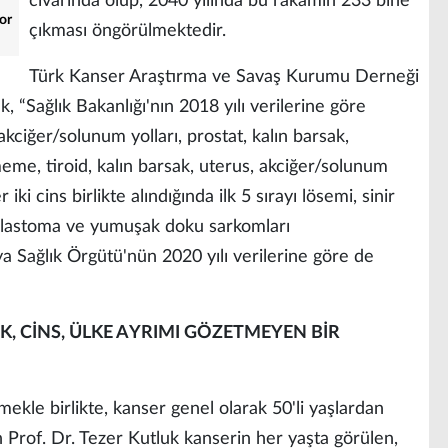
civarında olup, 2040 yılında bu rakamın 233 bine
yor
çıkması öngörülmektedir.
Türk Kanser Araştırma ve Savaş Kurumu Derneği
, “Sağlık Bakanlığı'nın 2018 yılı verilerine göre
akciğer/solunum yolları, prostat, kalın barsak,
me, tiroid, kalın barsak, uterus, akciğer/solunum
iki cins birlikte alındığında ilk 5 sırayı lösemi, sinir
oblastoma ve yumuşak doku sarkomları
a Sağlık Örgütü'nün 2020 yılı verilerine göre de
, CİNS, ÜLKE AYRIMI GÖZETMEYEN BİR
mekle birlikte, kanser genel olarak 50'li yaşlardan
 Prof. Dr. Tezer Kutluk kanserin her yaşta görülen,