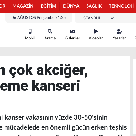
OR
MAGAZİN
EĞİTİM
DÜNYA
SAĞLIK
TEKNOLOJİ
06 AĞUSTOS Perşembe 21:25
Mobil
Arama
Galeriler
Videolar
Yazarlar
n çok akciğer,
meme kanseri
ni kanser vakasının yüzde 30-50'sinin
le mücadelede en önemli gücün erken teşhis