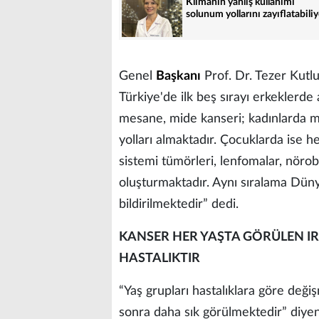
Klimanın yanlış kullanımı
solunum yollarını zayıflatabili
Genel
Başkanı
Prof. Dr. Tezer Kutluk
Türkiye'de ilk beş sırayı erkeklerde 
mesane, mide kanseri; kadınlarda me
yolları almaktadır. Çocuklarda ise her 
sistemi tümörleri, lenfomalar, nör
oluşturmaktadır. Aynı sıralama Düny
bildirilmektedir” dedi.
KANSER HER YAŞTA GÖRÜLEN IRK
HASTALIKTIR
“Yaş grupları hastalıklara göre değiş
sonra daha sık görülmektedir” diyen