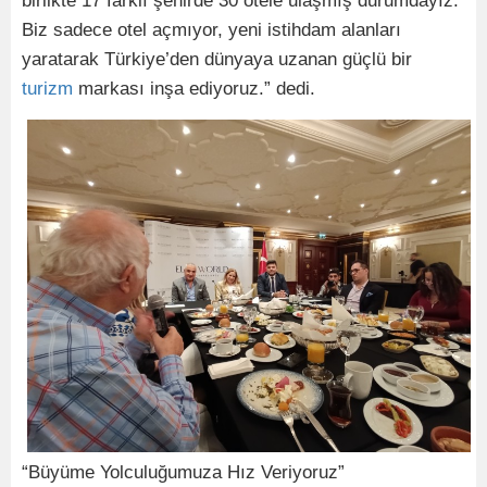
birlikte 17 farklı şehirde 30 otele ulaşmış durumdayız.
Biz sadece otel açmıyor, yeni istihdam alanları
yaratarak Türkiye’den dünyaya uzanan güçlü bir
turizm
markası inşa ediyoruz.” dedi.
“Büyüme Yolculuğumuza Hız Veriyoruz”