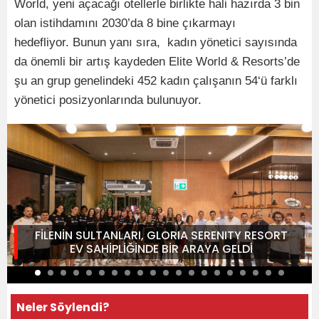
World, yeni açacağı otellerle birlikte hali hazırda 3 bin
olan istihdamını 2030’da 8 bine çıkarmayı
hedefliyor. Bunun yanı sıra, kadın yönetici sayısında
da önemli bir artış kaydeden Elite World & Resorts’de
şu an grup genelindeki 452 kadın çalışanın 54‘ü farklı
yönetici posizyonlarında bulunuyor.
FİLENİN SULTANLARI, GLORIA SERENITY RESORT
EV SAHİPLİĞİNDE BİR ARAYA GELDİ
Neler Söylendi?