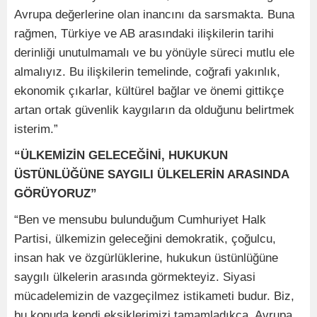
Avrupa değerlerine olan inancını da sarsmakta. Buna
rağmen, Türkiye ve AB arasındaki ilişkilerin tarihi
derinliği unutulmamalı ve bu yönüyle süreci mutlu ele
almalıyız. Bu ilişkilerin temelinde, coğrafi yakınlık,
ekonomik çıkarlar, kültürel bağlar ve önemi gittikçe
artan ortak güvenlik kaygıların da olduğunu belirtmek
isterim.”
“ÜLKEMİZİN GELECEĞİNİ, HUKUKUN
ÜSTÜNLÜĞÜNE SAYGILI ÜLKELERİN ARASINDA
GÖRÜYORUZ”
“Ben ve mensubu bulunduğum Cumhuriyet Halk
Partisi, ülkemizin geleceğini demokratik, çoğulcu,
insan hak ve özgürlüklerine, hukukun üstünlüğüne
saygılı ülkelerin arasında görmekteyiz. Siyasi
mücadelemizin de vazgeçilmez istikameti budur. Biz,
bu konuda kendi eksiklerimizi tamamladıkça, Avrupa